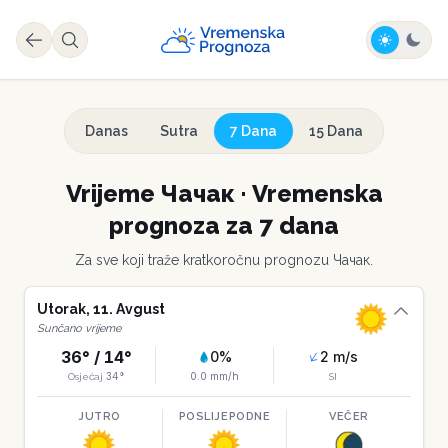
Danas
Sutra
7 Dana
15 Dana
Vrijeme
Чачак
·
Vremenska
prognoza za 7 dana
Za sve koji traže kratkoročnu prognozu
Чачак
.
Utorak
,
11
.
Avgust
Sunčano vrijeme
36
° /
14
°
0
%
2
m/s
34
°
0.0
mm/h
Osjećaj
SI
JUTRO
POSLIJEPODNE
VEČER