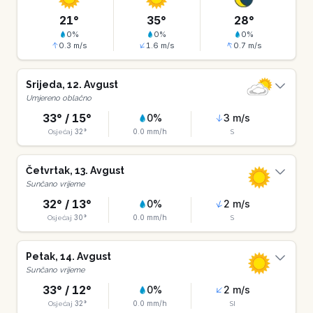
21
°
35
°
28
°
0
%
0
%
0
%
0.3
m/s
1.6
m/s
0.7
m/s
Srijeda
,
12
.
Avgust
Umjereno oblačno
33
° /
15
°
0
%
3
m/s
32
°
0.0
mm/h
Osjećaj
S
Četvrtak
,
13
.
Avgust
Sunčano vrijeme
32
° /
13
°
0
%
2
m/s
30
°
0.0
mm/h
Osjećaj
S
Petak
,
14
.
Avgust
Sunčano vrijeme
33
° /
12
°
0
%
2
m/s
32
°
0.0
mm/h
Osjećaj
SI