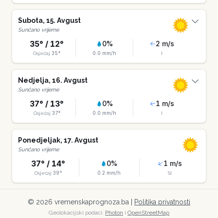
Subota
,
15
.
Avgust
Sunčano vrijeme
35
° /
12
°
0
%
2
m/s
35
°
0.0
mm/h
Osjećaj
I
Nedjelja
,
16
.
Avgust
Sunčano vrijeme
37
° /
13
°
0
%
1
m/s
37
°
0.0
mm/h
Osjećaj
I
Ponedjeljak
,
17
.
Avgust
Sunčano vrijeme
37
° /
14
°
0
%
1
m/s
39
°
0.2
mm/h
Osjećaj
SI
©
2026
vremenskaprognoza.ba |
Politika privatnosti
Geolokacijski podaci:
Photon
i
OpenStreetMap