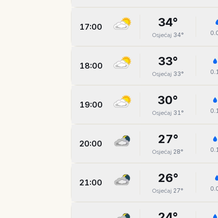
34
°
17:00
0.
34
°
Osjećaj
33
°
18:00
0.
33
°
Osjećaj
30
°
19:00
0.
31
°
Osjećaj
27
°
20:00
0.
28
°
Osjećaj
26
°
21:00
0.
27
°
Osjećaj
24
°