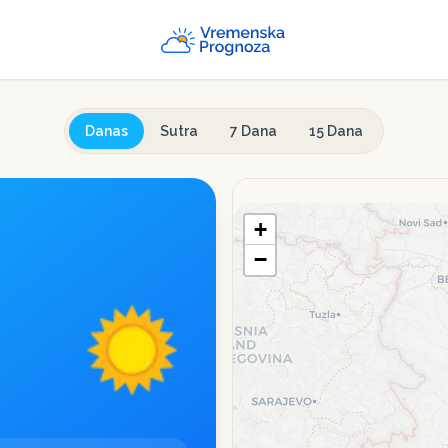
Danas
Sutra
7 Dana
15 Dana
+
−