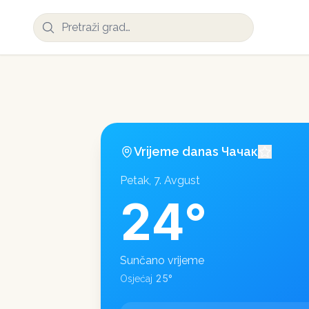
Vrijeme danas
Чачак
Petak, 7. Avgust
24
°
Sunčano vrijeme
25
°
Osjećaj