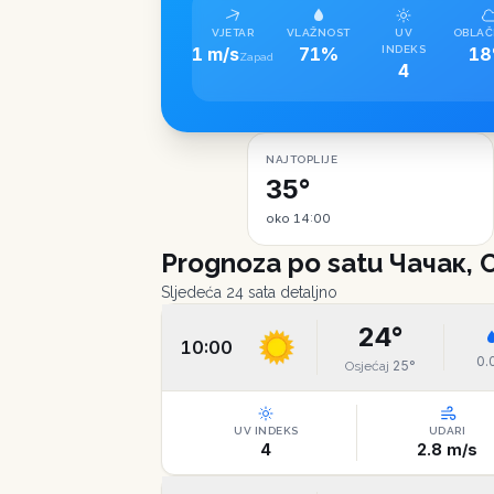
VJETAR
VLAŽNOST
UV
OBLAČ
1 m/s
71%
INDEKS
1
Zapad
4
NAJTOPLIJE
35°
oko 14:00
Prognoza po satu
Чачак, 
Sljedeća 24 sata detaljno
24
°
10:00
0.
25
°
Osjećaj
UV INDEKS
UDARI
4
2.8
m/s