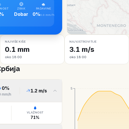
NOST
ZRAK
PADAVINE
8%
Dobar
0%
0.0 mm/h
NAJVIŠE KIŠE
NAJVJETROVITIJE
0.1 mm
3.1 m/s
oko 18:00
oko 18:00
Србија
0
%
5
1.2
m/s
0
mm/h
VLAŽNOST
71
%