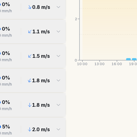
0
%
0.8
m/s
0
mm/h
2
0
%
1.1
m/s
0
mm/h
0
%
1.5
m/s
0
mm/h
0
10:00
13:00
16:00
19:
0
%
1.8
m/s
0
mm/h
0
%
1.8
m/s
0
mm/h
5
%
2.0
m/s
0
mm/h