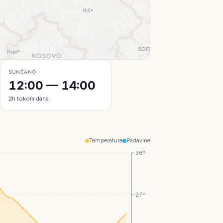
Leaflet
|
© CartoDB
SUNČANO
12:00 — 14:00
2h tokom dana
Temperatura
Padavine
36°
27°