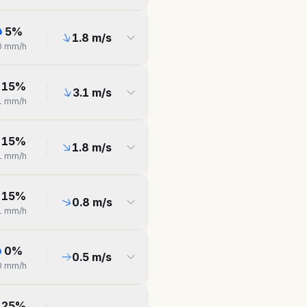
5
%
1.8
m/s
0
mm/h
15
%
3.1
m/s
1
mm/h
15
%
1.8
m/s
1
mm/h
15
%
0.8
m/s
1
mm/h
0
%
0.5
m/s
0
mm/h
25
%