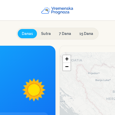
Danas
Sutra
7 Dana
15 Dana
+
−