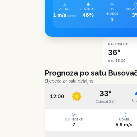
VJETAR
VLAŽNOST
UV
OBLAČ
1 m/s
46%
INDEKS
3
Sjever
3
NAJTOPLIJE
36°
oko 15:00
Prognoza po satu
Busovač
Sljedeća 24 sata detaljno
33
°
12:00
0.
33
°
Osjećaj
UV INDEKS
UDARI
7
5.9
m/s