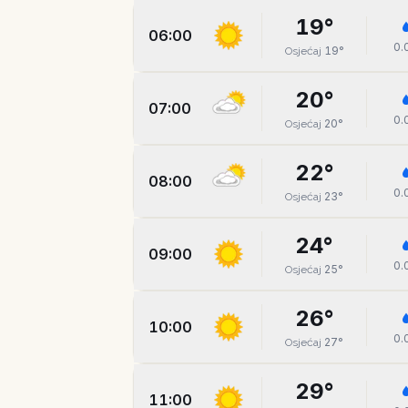
19
°
06:00
0.
19
°
Osjećaj
20
°
07:00
0.
20
°
Osjećaj
22
°
08:00
0.
23
°
Osjećaj
24
°
09:00
0.
25
°
Osjećaj
26
°
10:00
0.
27
°
Osjećaj
29
°
11:00