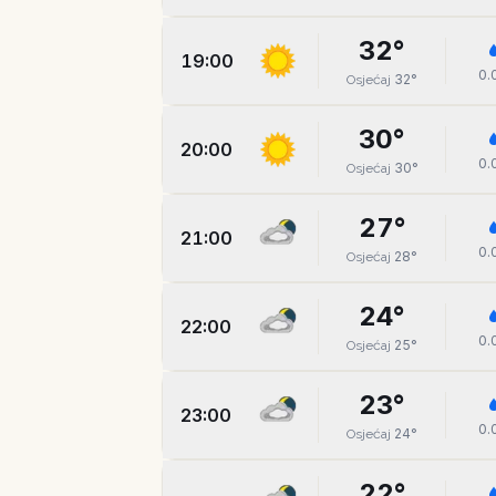
32
°
19:00
0.
32
°
Osjećaj
30
°
20:00
0.
30
°
Osjećaj
27
°
21:00
0.
28
°
Osjećaj
24
°
22:00
0.
25
°
Osjećaj
23
°
23:00
0.
24
°
Osjećaj
22
°