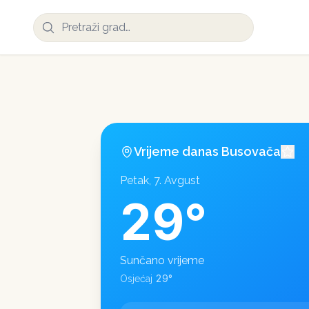
Vrijeme danas
Busovača
Petak, 7. Avgust
29
°
Sunčano vrijeme
29
°
Osjećaj