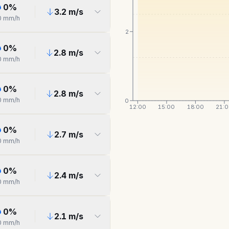
0
%
3.2
m/s
0
mm/h
2
0
%
2.8
m/s
0
mm/h
0
%
2.8
m/s
0
mm/h
0
12:00
15:00
18:00
21:
0
%
2.7
m/s
0
mm/h
0
%
2.4
m/s
0
mm/h
0
%
2.1
m/s
0
mm/h