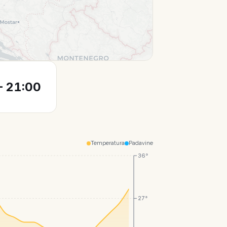
Leaflet
|
© CartoDB
 21:00
Temperatura
Padavine
36°
27°