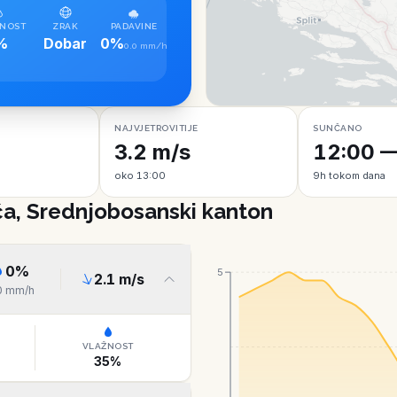
NOST
ZRAK
PADAVINE
%
Dobar
0%
0.0 mm/h
NAJVJETROVITIJE
SUNČANO
3.2 m/s
12:00 —
oko 13:00
9h tokom dana
a, Srednjobosanski kanton
0
%
5
2.1
m/s
0
mm/h
VLAŽNOST
35
%