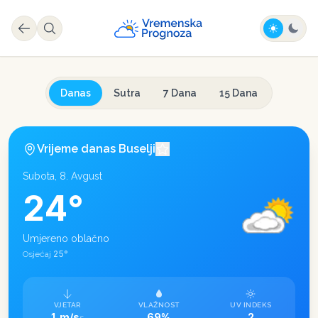
Danas
Sutra
7 Dana
15 Dana
Vrijeme danas
Buselji
Subota, 8. Avgust
24
°
Umjereno oblačno
25
°
Osjećaj
VJETAR
VLAŽNOST
UV INDEKS
1 m/s
69%
2