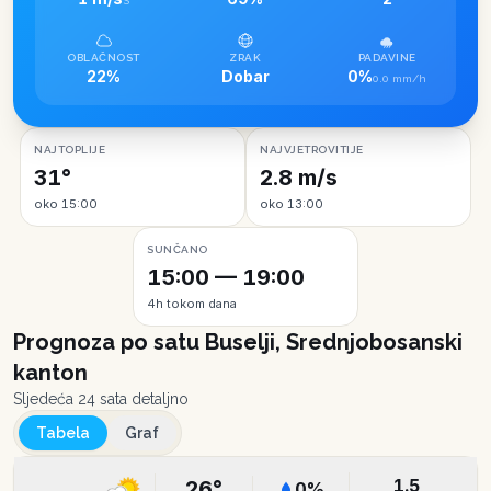
S
OBLAČNOST
ZRAK
PADAVINE
22%
Dobar
0%
0.0 mm/h
NAJTOPLIJE
NAJVJETROVITIJE
31°
2.8 m/s
oko 15:00
oko 13:00
SUNČANO
15:00 — 19:00
4h tokom dana
Prognoza po satu
Buselji, Srednjobosanski
kanton
Sljedeća 24 sata detaljno
Tabela
Graf
1.5
26
°
0
%