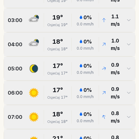
19
°
Osjećaj
1.1
19
°
0
%
03:00
m/s
0.0
mm/h
19
°
Osjećaj
1.0
18
°
0
%
04:00
m/s
0.0
mm/h
18
°
Osjećaj
0.9
17
°
0
%
05:00
m/s
0.0
mm/h
17
°
Osjećaj
0.9
17
°
0
%
06:00
m/s
0.0
mm/h
17
°
Osjećaj
0.8
18
°
0
%
07:00
m/s
0.0
mm/h
18
°
Osjećaj
0.8
21
°
0
%