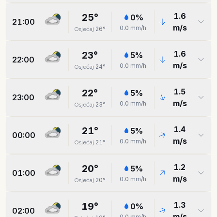
1.6
25
°
0
%
21:00
m/s
0.0
mm/h
26
°
Osjećaj
1.6
23
°
5
%
22:00
m/s
0.0
mm/h
24
°
Osjećaj
1.5
22
°
5
%
23:00
m/s
0.0
mm/h
23
°
Osjećaj
1.4
21
°
5
%
00:00
m/s
0.0
mm/h
21
°
Osjećaj
1.2
20
°
5
%
01:00
m/s
0.0
mm/h
20
°
Osjećaj
1.3
19
°
0
%
02:00
m/s
0.0
mm/h