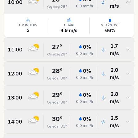
10:00
m/s
0.0
mm/h
26
°
Osjećaj
UV INDEKS
UDARI
VLAŽNOST
3
4.9
m/s
66
%
1.7
27
°
0
%
11:00
m/s
0.0
mm/h
29
°
Osjećaj
2.0
28
°
0
%
12:00
m/s
0.0
mm/h
30
°
Osjećaj
2.8
29
°
0
%
13:00
m/s
0.0
mm/h
30
°
Osjećaj
2.5
30
°
0
%
14:00
m/s
0.0
mm/h
31
°
Osjećaj