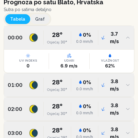
Prognoza po satu
Blato, Hrvatska
Sutra po satima detaljno
Tabela
Graf
3.7
28
°
0
%
00:00
m/s
0.0
mm/h
30
°
Osjećaj
UV INDEKS
UDARI
VLAŽNOST
0
6.9
m/s
62
%
3.8
28
°
0
%
01:00
m/s
0.0
mm/h
30
°
Osjećaj
3.8
28
°
0
%
02:00
m/s
0.0
mm/h
30
°
Osjećaj
3.8
28
°
0
%
03:00
m/s
0.0
mm/h
29
°
Osjećaj