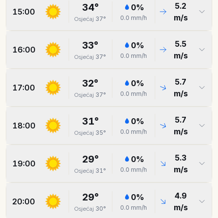
5.2
34
°
0
%
15:00
m/s
0.0
mm/h
37
°
Osjećaj
5.5
33
°
0
%
16:00
m/s
0.0
mm/h
37
°
Osjećaj
5.7
32
°
0
%
17:00
m/s
0.0
mm/h
37
°
Osjećaj
5.7
31
°
0
%
18:00
m/s
0.0
mm/h
35
°
Osjećaj
5.3
29
°
0
%
19:00
m/s
0.0
mm/h
31
°
Osjećaj
4.9
29
°
0
%
20:00
m/s
0.0
mm/h
30
°
Osjećaj