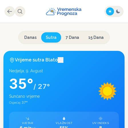
Danas
Sutra
7 Dana
15 Dana
Vrijeme sutra
Blato
Nedjelja, 9. Avgust
35
°
/
27
°
Sunčano vrijeme
37
°
Osjećaj
VJETAR
VLAŽNOST
UV INDEKS
6 m/s
55%
8