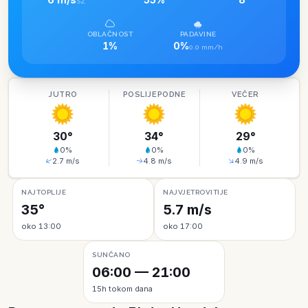
SZ
OBLAČNOST
PADAVINE
1%
0%
0.0 mm/h
JUTRO
POSLIJEPODNE
VEČER
30
°
34
°
29
°
0
%
0
%
0
%
2.7
m/s
4.8
m/s
4.9
m/s
NAJTOPLIJE
NAJVJETROVITIJE
35°
5.7 m/s
oko 13:00
oko 17:00
SUNČANO
06:00 — 21:00
15h tokom dana