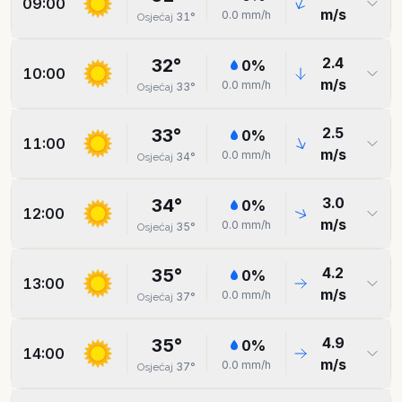
09:00
m/s
0.0
mm/h
31
°
Osjećaj
2.4
32
°
0
%
10:00
m/s
0.0
mm/h
33
°
Osjećaj
2.5
33
°
0
%
11:00
m/s
0.0
mm/h
34
°
Osjećaj
3.0
34
°
0
%
12:00
m/s
0.0
mm/h
35
°
Osjećaj
4.2
35
°
0
%
13:00
m/s
0.0
mm/h
37
°
Osjećaj
4.9
35
°
0
%
14:00
m/s
0.0
mm/h
37
°
Osjećaj