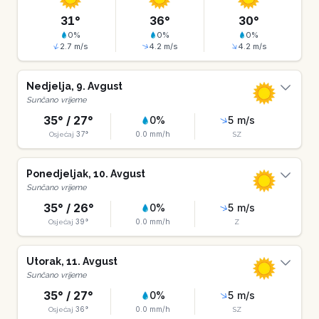
31
°
36
°
30
°
0
%
0
%
0
%
2.7
m/s
4.2
m/s
4.2
m/s
Nedjelja
,
9
.
Avgust
Sunčano vrijeme
35
° /
27
°
0
%
5
m/s
37
°
0.0
mm/h
Osjećaj
SZ
Ponedjeljak
,
10
.
Avgust
Sunčano vrijeme
35
° /
26
°
0
%
5
m/s
39
°
0.0
mm/h
Osjećaj
Z
Utorak
,
11
.
Avgust
Sunčano vrijeme
35
° /
27
°
0
%
5
m/s
36
°
0.0
mm/h
Osjećaj
SZ