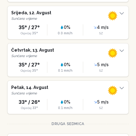
Srijeda
,
12
.
Avgust
Sunčano vrijeme
35
° /
27
°
0
%
4
m/s
35
°
0.0
mm/h
Osjećaj
SZ
Četvrtak
,
13
.
Avgust
Sunčano vrijeme
35
° /
27
°
0
%
5
m/s
35
°
0.1
mm/h
Osjećaj
SZ
Petak
,
14
.
Avgust
Sunčano vrijeme
33
° /
26
°
0
%
5
m/s
33
°
0.1
mm/h
Osjećaj
SZ
DRUGA SEDMICA