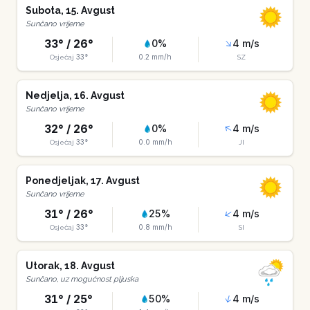
Subota
,
15
.
Avgust
Sunčano vrijeme
33
° /
26
°
0
%
4
m/s
33
°
0.2
mm/h
Osjećaj
SZ
Nedjelja
,
16
.
Avgust
Sunčano vrijeme
32
° /
26
°
0
%
4
m/s
33
°
0.0
mm/h
Osjećaj
JI
Ponedjeljak
,
17
.
Avgust
Sunčano vrijeme
31
° /
26
°
25
%
4
m/s
33
°
0.8
mm/h
Osjećaj
SI
Utorak
,
18
.
Avgust
Sunčano, uz mogućnost pljuska
31
° /
25
°
50
%
4
m/s