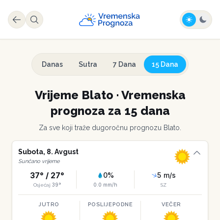
Danas
Sutra
7 Dana
15 Dana
Vrijeme
Blato
·
Vremenska
prognoza za 15 dana
Za sve koji traže dugoročnu prognozu
Blato
.
Subota
,
8
.
Avgust
Sunčano vrijeme
37
° /
27
°
0
%
5
m/s
39
°
0.0
mm/h
Osjećaj
SZ
JUTRO
POSLIJEPODNE
VEČER