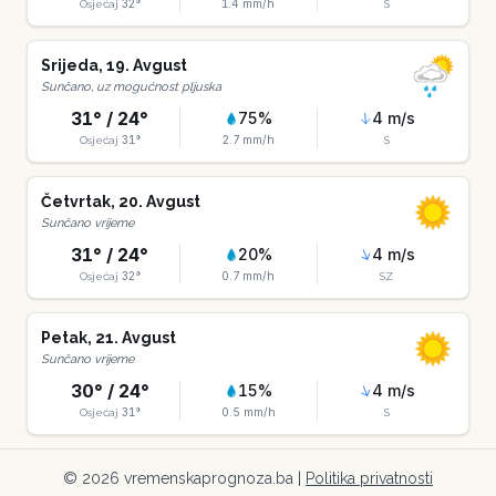
32
°
1.4
mm/h
Osjećaj
S
Srijeda
,
19
.
Avgust
Sunčano, uz mogućnost pljuska
31
° /
24
°
75
%
4
m/s
31
°
2.7
mm/h
Osjećaj
S
Četvrtak
,
20
.
Avgust
Sunčano vrijeme
31
° /
24
°
20
%
4
m/s
32
°
0.7
mm/h
Osjećaj
SZ
Petak
,
21
.
Avgust
Sunčano vrijeme
30
° /
24
°
15
%
4
m/s
31
°
0.5
mm/h
Osjećaj
S
©
2026
vremenskaprognoza.ba |
Politika privatnosti