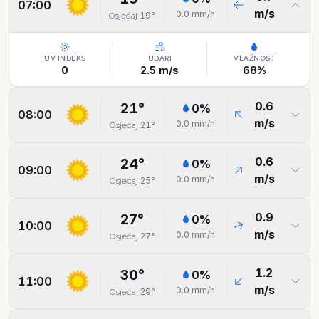
07:00
m/s
0.0
mm/h
19
°
Osjećaj
UV INDEKS
UDARI
VLAŽNOST
0
2.5
m/s
68
%
0.6
21
°
0
%
08:00
m/s
0.0
mm/h
21
°
Osjećaj
0.6
24
°
0
%
09:00
m/s
0.0
mm/h
25
°
Osjećaj
0.9
27
°
0
%
10:00
m/s
0.0
mm/h
27
°
Osjećaj
1.2
30
°
0
%
11:00
m/s
0.0
mm/h
29
°
Osjećaj