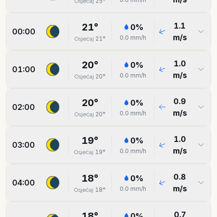
25
°
Osjećaj
1.1
21
°
0
%
00:00
m/s
0.0
mm/h
21
°
Osjećaj
1.0
20
°
0
%
01:00
m/s
0.0
mm/h
20
°
Osjećaj
0.9
20
°
0
%
02:00
m/s
0.0
mm/h
20
°
Osjećaj
1.0
19
°
0
%
03:00
m/s
0.0
mm/h
19
°
Osjećaj
0.8
18
°
0
%
04:00
m/s
0.0
mm/h
18
°
Osjećaj
0.7
18
°
0
%