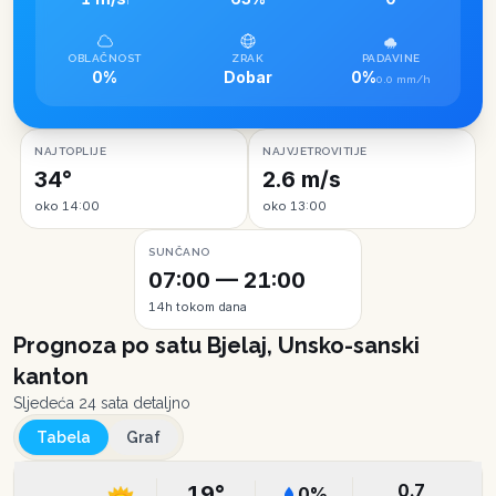
I
OBLAČNOST
ZRAK
PADAVINE
0%
Dobar
0%
0.0 mm/h
NAJTOPLIJE
NAJVJETROVITIJE
34°
2.6 m/s
oko 14:00
oko 13:00
SUNČANO
07:00 — 21:00
14h tokom dana
Prognoza po satu
Bjelaj, Unsko-sanski
kanton
Sljedeća 24 sata detaljno
Tabela
Graf
0.7
19
°
0
%