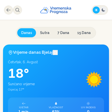
Danas
Sutra
7 Dana
15 Dana
Vrijeme danas
Bjelaj
Četvrtak, 6. Avgust
18
°
Sunčano vrijeme
17
°
Osjećaj
VJETAR
VLAŽNOST
UV INDEKS
1 m/s
63%
0