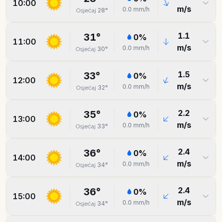
10:00
m/s
0.0
mm/h
28
°
Osjećaj
1.1
31
°
0
%
11:00
m/s
0.0
mm/h
30
°
Osjećaj
1.5
33
°
0
%
12:00
m/s
0.0
mm/h
32
°
Osjećaj
2.2
35
°
0
%
13:00
m/s
0.0
mm/h
33
°
Osjećaj
2.4
36
°
0
%
14:00
m/s
0.0
mm/h
34
°
Osjećaj
2.4
36
°
0
%
15:00
m/s
0.0
mm/h
34
°
Osjećaj