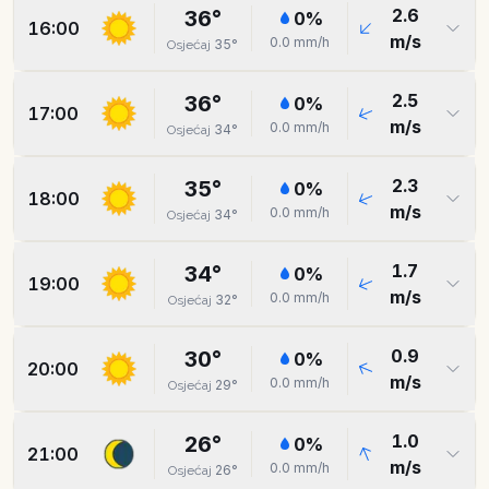
2.6
36
°
0
%
16:00
m/s
0.0
mm/h
35
°
Osjećaj
2.5
36
°
0
%
17:00
m/s
0.0
mm/h
34
°
Osjećaj
2.3
35
°
0
%
18:00
m/s
0.0
mm/h
34
°
Osjećaj
1.7
34
°
0
%
19:00
m/s
0.0
mm/h
32
°
Osjećaj
0.9
30
°
0
%
20:00
m/s
0.0
mm/h
29
°
Osjećaj
1.0
26
°
0
%
21:00
m/s
0.0
mm/h
26
°
Osjećaj