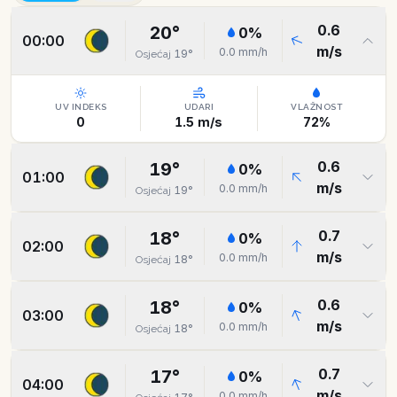
0.6
20
°
0
%
00:00
m/s
0.0
mm/h
19
°
Osjećaj
UV INDEKS
UDARI
VLAŽNOST
0
1.5
m/s
72
%
0.6
19
°
0
%
01:00
m/s
0.0
mm/h
19
°
Osjećaj
0.7
18
°
0
%
02:00
m/s
0.0
mm/h
18
°
Osjećaj
0.6
18
°
0
%
03:00
m/s
0.0
mm/h
18
°
Osjećaj
0.7
17
°
0
%
04:00
m/s
0.0
mm/h