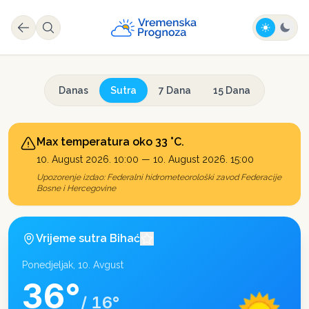
Danas
Sutra
7 Dana
15 Dana
Max temperatura oko 33 °C.
10. August 2026. 10:00
—
10. August 2026. 15:00
Upozorenje izdao:
Federalni hidrometeorološki zavod Federacije
Bosne i Hercegovine
Vrijeme sutra
Bihać
Ponedjeljak, 10. Avgust
36
°
/
16
°