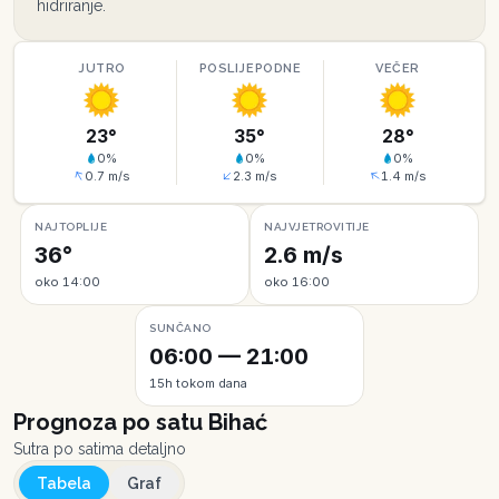
hidriranje.
JUTRO
POSLIJEPODNE
VEČER
23
°
35
°
28
°
0
%
0
%
0
%
0.7
m/s
2.3
m/s
1.4
m/s
NAJTOPLIJE
NAJVJETROVITIJE
36°
2.6 m/s
oko 14:00
oko 16:00
SUNČANO
06:00 — 21:00
15h tokom dana
Prognoza po satu
Bihać
Sutra po satima detaljno
Tabela
Graf