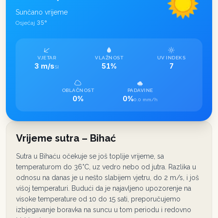
Sunčano vrijeme
35
°
Osjećaj
VJETAR
VLAŽNOST
UV INDEKS
3 m/s
51%
7
SI
OBLAČNOST
PADAVINE
0%
0%
0.0 mm/h
Vrijeme sutra – Bihać
Sutra u Bihaću očekuje se još toplije vrijeme, sa
temperaturom do 36°C, uz vedro nebo od jutra. Razlika u
odnosu na danas je u nešto slabijem vjetru, do 2 m/s, i još
višoj temperaturi. Budući da je najavljeno upozorenje na
visoke temperature od 10 do 15 sati, preporučujemo
izbjegavanje boravka na suncu u tom periodu i redovno