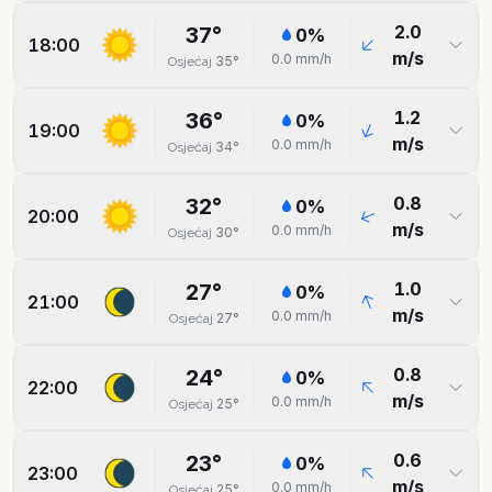
2.0
37
°
0
%
18:00
m/s
0.0
mm/h
35
°
Osjećaj
1.2
36
°
0
%
19:00
m/s
0.0
mm/h
34
°
Osjećaj
0.8
32
°
0
%
20:00
m/s
0.0
mm/h
30
°
Osjećaj
1.0
27
°
0
%
21:00
m/s
0.0
mm/h
27
°
Osjećaj
0.8
24
°
0
%
22:00
m/s
0.0
mm/h
25
°
Osjećaj
0.6
23
°
0
%
23:00
m/s
0.0
mm/h
25
°
Osjećaj