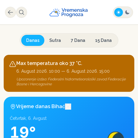
Danas
Sutra
7 Dana
15 Dana
Max temperatura oko 37 °C.
6. August 2026. 10:00
—
6. August 2026. 15:00
Upozorenje izdao:
Federalni hidrometeorološki zavod Federacije
Bosne i Hercegovine
Vrijeme danas
Bihać
Četvrtak, 6. Avgust
19
°