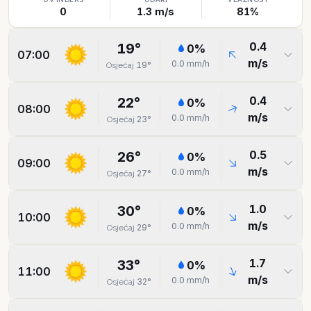
0
1.3
m/s
81
%
0.4
19
°
0
%
07:00
m/s
0.0
mm/h
19
°
Osjećaj
0.4
22
°
0
%
08:00
m/s
0.0
mm/h
23
°
Osjećaj
0.5
26
°
0
%
09:00
m/s
0.0
mm/h
27
°
Osjećaj
1.0
30
°
0
%
10:00
m/s
0.0
mm/h
29
°
Osjećaj
1.7
33
°
0
%
11:00
m/s
0.0
mm/h
32
°
Osjećaj