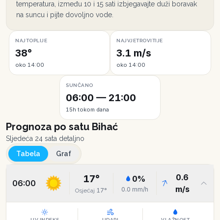
temperatura, između 10 i 15 sati izbjegavajte duži boravak
na suncu i pijte dovoljno vode.
NAJTOPLIJE
NAJVJETROVITIJE
38°
3.1 m/s
oko 14:00
oko 14:00
SUNČANO
06:00 — 21:00
15h tokom dana
Prognoza po satu
Bihać
Sljedeća 24 sata detaljno
Tabela
Graf
0.6
17
°
0
%
06:00
m/s
0.0
mm/h
17
°
Osjećaj
UV INDEKS
UDARI
VLAŽNOST