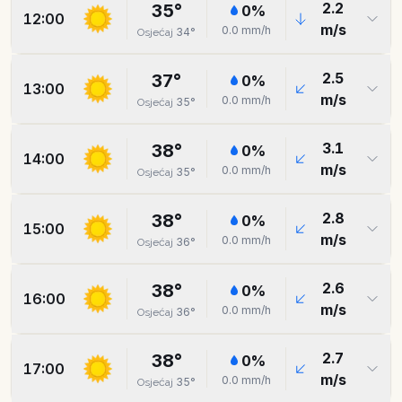
2.2
35
°
0
%
12:00
m/s
0.0
mm/h
34
°
Osjećaj
2.5
37
°
0
%
13:00
m/s
0.0
mm/h
35
°
Osjećaj
3.1
38
°
0
%
14:00
m/s
0.0
mm/h
35
°
Osjećaj
2.8
38
°
0
%
15:00
m/s
0.0
mm/h
36
°
Osjećaj
2.6
38
°
0
%
16:00
m/s
0.0
mm/h
36
°
Osjećaj
2.7
38
°
0
%
17:00
m/s
0.0
mm/h
35
°
Osjećaj