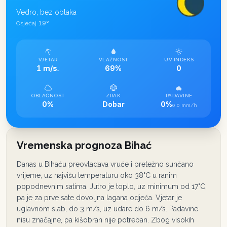
Vedro, bez oblaka
19
°
Osjećaj
VJETAR
VLAŽNOST
UV INDEKS
1 m/s
69%
0
J
OBLAČNOST
ZRAK
PADAVINE
0%
Dobar
0%
0.0 mm/h
Vremenska prognoza Bihać
Danas u Bihaću preovladava vruće i pretežno sunčano
vrijeme, uz najvišu temperaturu oko 38°C u ranim
popodnevnim satima. Jutro je toplo, uz minimum od 17°C,
pa je za prve sate dovoljna lagana odjeća. Vjetar je
uglavnom slab, do 3 m/s, uz udare do 6 m/s. Padavine
nisu značajne, pa kišobran nije potreban. Zbog visokih