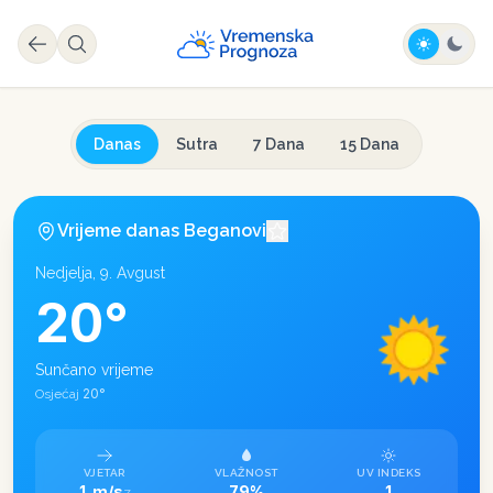
Danas
Sutra
7 Dana
15 Dana
Vrijeme danas
Beganovi
Nedjelja, 9. Avgust
20
°
Sunčano vrijeme
20
°
Osjećaj
VJETAR
VLAŽNOST
UV INDEKS
1 m/s
79%
1