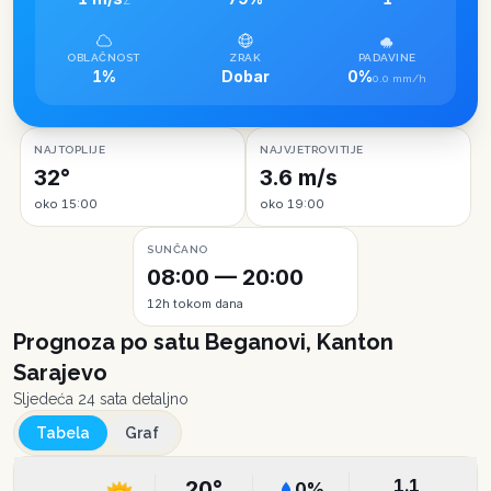
Z
OBLAČNOST
ZRAK
PADAVINE
1%
Dobar
0%
0.0 mm/h
NAJTOPLIJE
NAJVJETROVITIJE
32°
3.6 m/s
oko 15:00
oko 19:00
SUNČANO
08:00 — 20:00
12h tokom dana
Prognoza po satu
Beganovi, Kanton
Sarajevo
Sljedeća 24 sata detaljno
Tabela
Graf
1.1
20
°
0
%