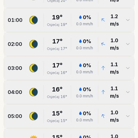
20
°
Osjećaj
1.2
19
°
0
%
01:00
m/s
0.0
mm/h
19
°
Osjećaj
1.0
17
°
0
%
02:00
m/s
0.0
mm/h
17
°
Osjećaj
1.1
17
°
0
%
03:00
m/s
0.0
mm/h
16
°
Osjećaj
1.1
16
°
0
%
04:00
m/s
0.0
mm/h
16
°
Osjećaj
1.0
15
°
0
%
05:00
m/s
0.0
mm/h
15
°
Osjećaj
1.0
15
°
0
%