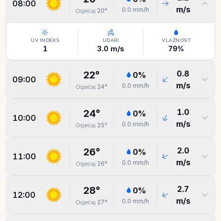
08:00
m/s
0.0
mm/h
20
°
Osjećaj
UV INDEKS
UDARI
VLAŽNOST
1
3.0
m/s
79
%
0.8
22
°
0
%
09:00
m/s
0.0
mm/h
24
°
Osjećaj
1.0
24
°
0
%
10:00
m/s
0.0
mm/h
25
°
Osjećaj
2.0
26
°
0
%
11:00
m/s
0.0
mm/h
26
°
Osjećaj
2.7
28
°
0
%
12:00
m/s
0.0
mm/h
27
°
Osjećaj