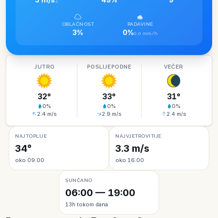
Z
OBLAČNOST
PADAVINE
3%
0%
0.0 mm/h
JUTRO
POSLIJEPODNE
VEČER
32
°
33
°
31
°
0
%
0
%
0
%
2.4
m/s
2.9
m/s
2.4
m/s
NAJTOPLIJE
NAJVJETROVITIJE
34°
3.3 m/s
oko 09:00
oko 16:00
SUNČANO
06:00 — 19:00
13h tokom dana