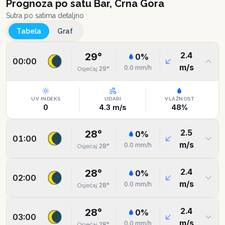
Prognoza po satu
Bar, Crna Gora
Sutra po satima detaljno
Tabela
Graf
2.4
29
°
0
%
00:00
m/s
0.0
mm/h
29
°
Osjećaj
UV INDEKS
UDARI
VLAŽNOST
0
4.3
m/s
48
%
2.5
28
°
0
%
01:00
m/s
0.0
mm/h
28
°
Osjećaj
2.4
28
°
0
%
02:00
m/s
0.0
mm/h
28
°
Osjećaj
2.4
28
°
0
%
03:00
m/s
0.0
mm/h
28
°
Osjećaj