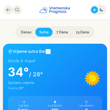
Danas
Sutra
7 Dana
15 Dana
Vrijeme sutra
Bar
Subota, 8. Avgust
34
°
/
28
°
Sunčano vrijeme
38
°
Osjećaj
VJETAR
VLAŽNOST
UV INDEKS
3 m/s
49%
9