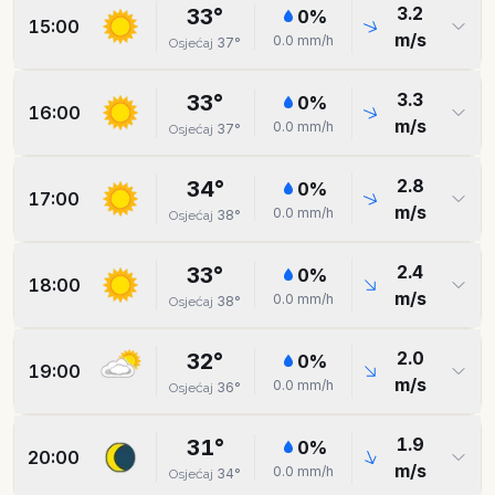
3.2
33
°
0
%
15:00
m/s
0.0
mm/h
37
°
Osjećaj
3.3
33
°
0
%
16:00
m/s
0.0
mm/h
37
°
Osjećaj
2.8
34
°
0
%
17:00
m/s
0.0
mm/h
38
°
Osjećaj
2.4
33
°
0
%
18:00
m/s
0.0
mm/h
38
°
Osjećaj
2.0
32
°
0
%
19:00
m/s
0.0
mm/h
36
°
Osjećaj
1.9
31
°
0
%
20:00
m/s
0.0
mm/h
34
°
Osjećaj