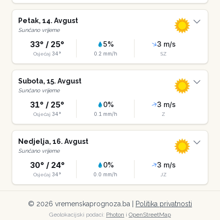
Petak
,
14
.
Avgust
Sunčano vrijeme
33
° /
25
°
5
%
3
m/s
34
°
0.2
mm/h
Osjećaj
SZ
Subota
,
15
.
Avgust
Sunčano vrijeme
31
° /
25
°
0
%
3
m/s
34
°
0.1
mm/h
Osjećaj
Z
Nedjelja
,
16
.
Avgust
Sunčano vrijeme
30
° /
24
°
0
%
3
m/s
34
°
0.0
mm/h
Osjećaj
JZ
©
2026
vremenskaprognoza.ba |
Politika privatnosti
Geolokacijski podaci:
Photon
i
OpenStreetMap