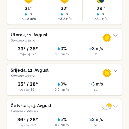
31
°
32
°
29
°
0
%
0
%
0
%
1.8
m/s
3.2
m/s
2.1
m/s
Utorak
,
11
.
Avgust
Sunčano vrijeme
33
° /
26
°
0
%
3
m/s
37
°
0.0
mm/h
Osjećaj
Z
Srijeda
,
12
.
Avgust
Sunčano vrijeme
35
° /
28
°
0
%
3
m/s
39
°
0.0
mm/h
Osjećaj
SZ
Četvrtak
,
13
.
Avgust
Umjereno oblačno
36
° /
28
°
5
%
3
m/s
39
°
0.2
mm/h
Osjećaj
SZ