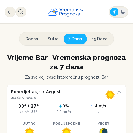
Danas
Sutra
7 Dana
15 Dana
Vrijeme
Bar
·
Vremenska prognoza
za 7 dana
Za sve koji traže kratkoročnu prognozu
Bar
.
Ponedjeljak
,
10
.
Avgust
Sunčano vrijeme
33
° /
27
°
0
%
4
m/s
36
°
0.0
mm/h
Osjećaj
Z
JUTRO
POSLIJEPODNE
VEČER