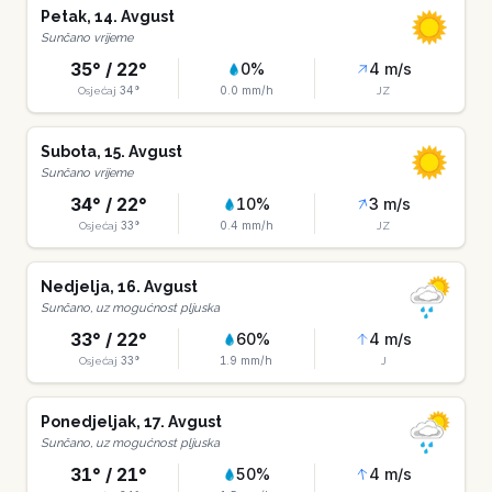
Petak
,
14
.
Avgust
Sunčano vrijeme
35
° /
22
°
0
%
4
m/s
34
°
0.0
mm/h
Osjećaj
JZ
Subota
,
15
.
Avgust
Sunčano vrijeme
34
° /
22
°
10
%
3
m/s
33
°
0.4
mm/h
Osjećaj
JZ
Nedjelja
,
16
.
Avgust
Sunčano, uz mogućnost pljuska
33
° /
22
°
60
%
4
m/s
33
°
1.9
mm/h
Osjećaj
J
Ponedjeljak
,
17
.
Avgust
Sunčano, uz mogućnost pljuska
31
° /
21
°
50
%
4
m/s