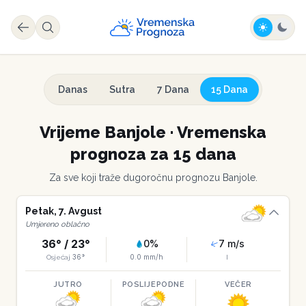
Danas
Sutra
7 Dana
15 Dana
Vrijeme
Banjole
·
Vremenska
prognoza za 15 dana
Za sve koji traže dugoročnu prognozu
Banjole
.
Petak
,
7
.
Avgust
Umjereno oblačno
36
° /
23
°
0
%
7
m/s
36
°
0.0
mm/h
Osjećaj
I
JUTRO
POSLIJEPODNE
VEČER