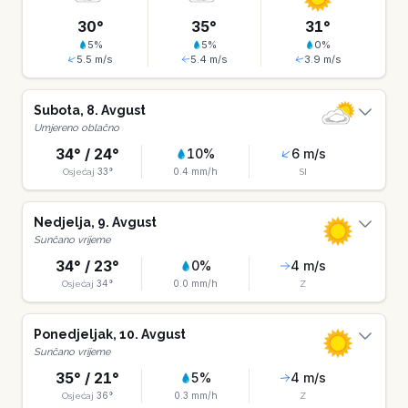
30
°
35
°
31
°
5
%
5
%
0
%
5.5
m/s
5.4
m/s
3.9
m/s
Subota
,
8
.
Avgust
Umjereno oblačno
34
° /
24
°
10
%
6
m/s
33
°
0.4
mm/h
Osjećaj
SI
Nedjelja
,
9
.
Avgust
Sunčano vrijeme
34
° /
23
°
0
%
4
m/s
34
°
0.0
mm/h
Osjećaj
Z
Ponedjeljak
,
10
.
Avgust
Sunčano vrijeme
35
° /
21
°
5
%
4
m/s
36
°
0.3
mm/h
Osjećaj
Z