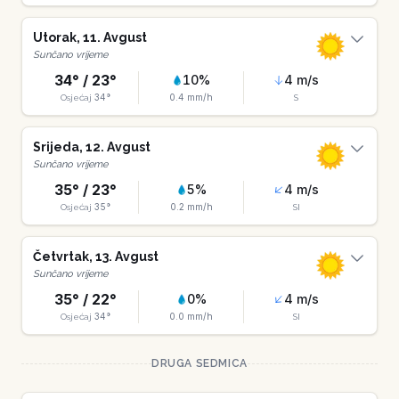
Utorak
,
11
.
Avgust
Sunčano vrijeme
34
° /
23
°
10
%
4
m/s
34
°
0.4
mm/h
Osjećaj
S
Srijeda
,
12
.
Avgust
Sunčano vrijeme
35
° /
23
°
5
%
4
m/s
35
°
0.2
mm/h
Osjećaj
SI
Četvrtak
,
13
.
Avgust
Sunčano vrijeme
35
° /
22
°
0
%
4
m/s
34
°
0.0
mm/h
Osjećaj
SI
DRUGA SEDMICA