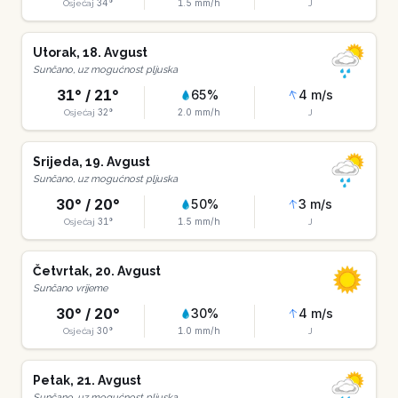
34
°
1.5
mm/h
Osjećaj
J
Utorak
,
18
.
Avgust
Sunčano, uz mogućnost pljuska
31
° /
21
°
65
%
4
m/s
32
°
2.0
mm/h
Osjećaj
J
Srijeda
,
19
.
Avgust
Sunčano, uz mogućnost pljuska
30
° /
20
°
50
%
3
m/s
31
°
1.5
mm/h
Osjećaj
J
Četvrtak
,
20
.
Avgust
Sunčano vrijeme
30
° /
20
°
30
%
4
m/s
30
°
1.0
mm/h
Osjećaj
J
Petak
,
21
.
Avgust
Sunčano, uz mogućnost pljuska