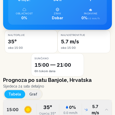
Z
OBLAČNOST
ZRAK
PADAVINE
0%
Dobar
0%
0.0 mm/h
NAJTOPLIJE
NAJVJETROVITIJE
35°
5.7 m/s
oko 15:00
oko 15:00
SUNČANO
15:00 — 21:00
6h tokom dana
Prognoza po satu
Banjole, Hrvatska
Sljedeća 24 sata detaljno
Tabela
Graf
5.7
35
°
0
%
15:00
m/s
0.0
mm/h
35
°
Osjećaj