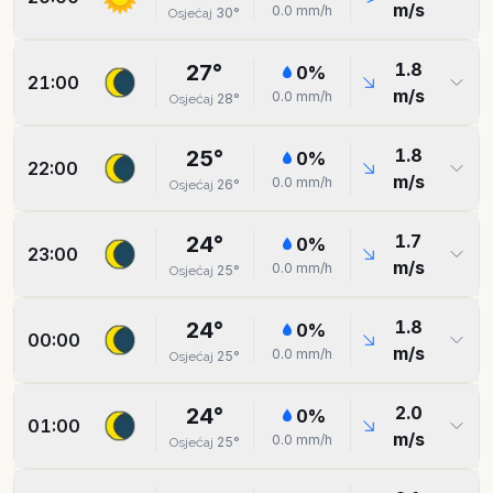
m/s
0.0
mm/h
30
°
Osjećaj
1.8
27
°
0
%
21:00
m/s
0.0
mm/h
28
°
Osjećaj
1.8
25
°
0
%
22:00
m/s
0.0
mm/h
26
°
Osjećaj
1.7
24
°
0
%
23:00
m/s
0.0
mm/h
25
°
Osjećaj
1.8
24
°
0
%
00:00
m/s
0.0
mm/h
25
°
Osjećaj
2.0
24
°
0
%
01:00
m/s
0.0
mm/h
25
°
Osjećaj