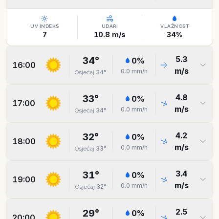
UV INDEKS
UDARI
VLAŽNOST
7
10.8
m/s
34
%
5.3
34
°
0
%
16:00
m/s
0.0
mm/h
34
°
Osjećaj
4.8
33
°
0
%
17:00
m/s
0.0
mm/h
34
°
Osjećaj
4.2
32
°
0
%
18:00
m/s
0.0
mm/h
33
°
Osjećaj
3.4
31
°
0
%
19:00
m/s
0.0
mm/h
32
°
Osjećaj
2.5
29
°
0
%
20:00