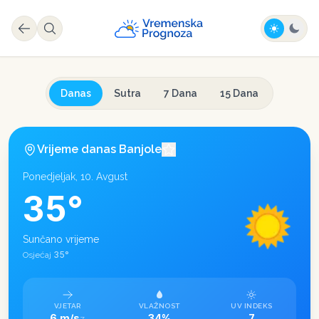
Danas
Sutra
7 Dana
15 Dana
Vrijeme danas
Banjole
Ponedjeljak, 10. Avgust
35
°
Sunčano vrijeme
35
°
Osjećaj
VJETAR
VLAŽNOST
UV INDEKS
6 m/s
34%
7