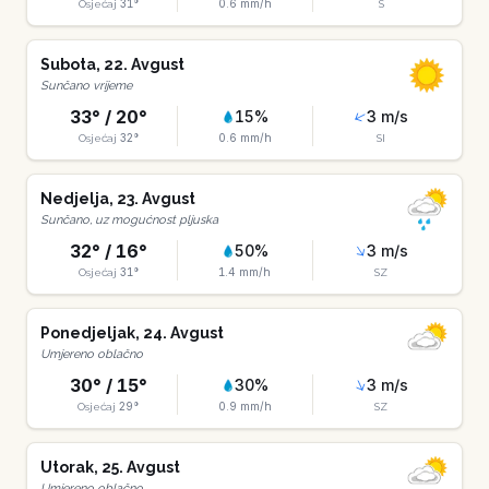
31
°
0.6
mm/h
Osjećaj
S
Subota
,
22
.
Avgust
Sunčano vrijeme
33
° /
20
°
15
%
3
m/s
32
°
0.6
mm/h
Osjećaj
SI
Nedjelja
,
23
.
Avgust
Sunčano, uz mogućnost pljuska
32
° /
16
°
50
%
3
m/s
31
°
1.4
mm/h
Osjećaj
SZ
Ponedjeljak
,
24
.
Avgust
Umjereno oblačno
30
° /
15
°
30
%
3
m/s
29
°
0.9
mm/h
Osjećaj
SZ
Utorak
,
25
.
Avgust
Umjereno oblačno