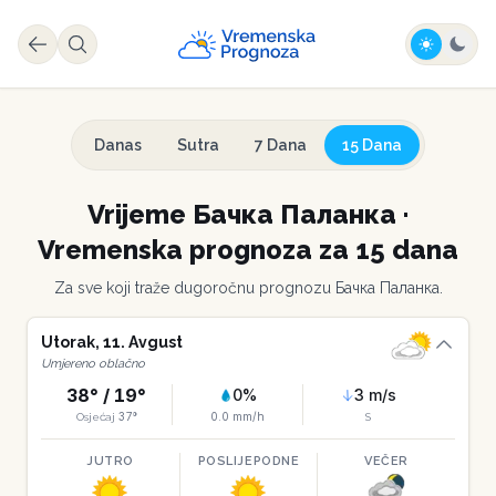
Danas
Sutra
7 Dana
15 Dana
Vrijeme
Бачка Паланка
·
Vremenska prognoza za 15 dana
Za sve koji traže dugoročnu prognozu
Бачка Паланка
.
Utorak
,
11
.
Avgust
Umjereno oblačno
38
° /
19
°
0
%
3
m/s
37
°
0.0
mm/h
Osjećaj
S
JUTRO
POSLIJEPODNE
VEČER