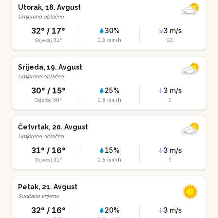
Utorak
,
18
.
Avgust
Umjereno oblačno
32
° /
17
°
30
%
3
m/s
31
°
0.9
mm/h
Osjećaj
SZ
Srijeda
,
19
.
Avgust
Umjereno oblačno
30
° /
15
°
25
%
3
m/s
30
°
0.8
mm/h
Osjećaj
S
Četvrtak
,
20
.
Avgust
Umjereno oblačno
31
° /
16
°
15
%
3
m/s
31
°
0.5
mm/h
Osjećaj
S
Petak
,
21
.
Avgust
Sunčano vrijeme
32
° /
16
°
20
%
3
m/s