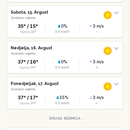
Subota
,
15
.
Avgust
Sunčano vrijeme
35
° /
15
°
0
%
3
m/s
33
°
0.0
mm/h
Osjećaj
I
Nedjelja
,
16
.
Avgust
Sunčano vrijeme
37
° /
16
°
0
%
3
m/s
34
°
0.0
mm/h
Osjećaj
JI
Ponedjeljak
,
17
.
Avgust
Sunčano vrijeme
37
° /
17
°
15
%
3
m/s
35
°
0.5
mm/h
Osjećaj
S
DRUGA SEDMICA