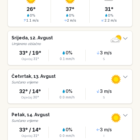
26
°
37
°
31
°
0
%
0
%
0
%
1.1
m/s
2
m/s
2.2
m/s
Srijeda
,
12
.
Avgust
Umjereno oblačno
33
° /
19
°
0
%
3
m/s
31
°
0.1
mm/h
Osjećaj
S
Četvrtak
,
13
.
Avgust
Sunčano vrijeme
32
° /
14
°
0
%
3
m/s
30
°
0.0
mm/h
Osjećaj
S
Petak
,
14
.
Avgust
Sunčano vrijeme
33
° /
14
°
0
%
3
m/s
31
°
0.0
mm/h
Osjećaj
I