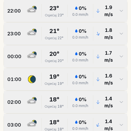
1.9
23
°
0
%
22:00
m/s
0.0
mm/h
23
°
Osjećaj
1.8
21
°
0
%
23:00
m/s
0.0
mm/h
22
°
Osjećaj
1.7
20
°
0
%
00:00
m/s
0.0
mm/h
20
°
Osjećaj
1.6
19
°
0
%
01:00
m/s
0.0
mm/h
19
°
Osjećaj
1.4
18
°
0
%
02:00
m/s
0.0
mm/h
18
°
Osjećaj
1.4
18
°
0
%
03:00
m/s
0.0
mm/h
18
°
Osjećaj