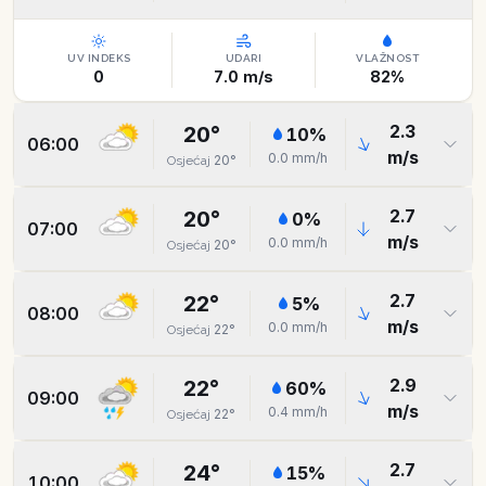
UV INDEKS
UDARI
VLAŽNOST
0
7.0
m/s
82
%
2.3
20
°
10
%
06:00
m/s
0.0
mm/h
20
°
Osjećaj
2.7
20
°
0
%
07:00
m/s
0.0
mm/h
20
°
Osjećaj
2.7
22
°
5
%
08:00
m/s
0.0
mm/h
22
°
Osjećaj
2.9
22
°
60
%
09:00
m/s
0.4
mm/h
22
°
Osjećaj
2.7
24
°
15
%
10:00