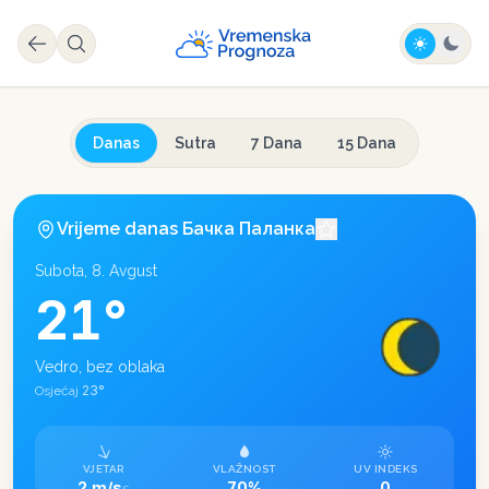
Danas
Sutra
7 Dana
15 Dana
Vrijeme danas
Бачка Паланка
Subota, 8. Avgust
21
°
Vedro, bez oblaka
23
°
Osjećaj
VJETAR
VLAŽNOST
UV INDEKS
2 m/s
70%
0