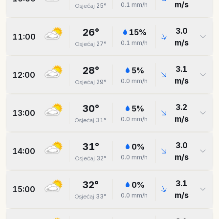
m/s
0.1
mm/h
25
°
Osjećaj
3.0
26
°
15
%
11:00
m/s
0.1
mm/h
27
°
Osjećaj
3.1
28
°
5
%
12:00
m/s
0.0
mm/h
29
°
Osjećaj
3.2
30
°
5
%
13:00
m/s
0.0
mm/h
31
°
Osjećaj
3.0
31
°
0
%
14:00
m/s
0.0
mm/h
32
°
Osjećaj
3.1
32
°
0
%
15:00
m/s
0.0
mm/h
33
°
Osjećaj