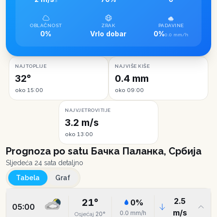
S
OBLAČNOST
ZRAK
PADAVINE
0%
Vrlo dobar
0%
0.0 mm/h
NAJTOPLIJE
NAJVIŠE KIŠE
32°
0.4 mm
oko 15:00
oko 09:00
NAJVJETROVITIJE
3.2 m/s
oko 13:00
Prognoza po satu
Бачка Паланка, Србија
Sljedeća 24 sata detaljno
Tabela
Graf
2.5
21
°
0
%
05:00
m/s
0.0
mm/h
20
°
Osjećaj