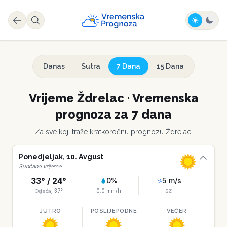
Danas
Sutra
7 Dana
15 Dana
Vrijeme
Ždrelac
·
Vremenska
prognoza za 7 dana
Za sve koji traže kratkoročnu prognozu
Ždrelac
.
Ponedjeljak
,
10
.
Avgust
Sunčano vrijeme
33
° /
24
°
0
%
5
m/s
37
°
0.0
mm/h
Osjećaj
SZ
JUTRO
POSLIJEPODNE
VEČER