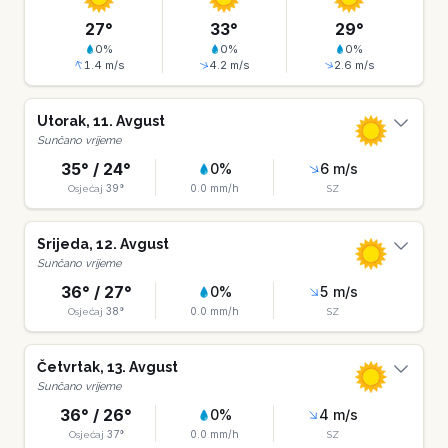
27
°
33
°
29
°
0
%
0
%
0
%
1.4
m/s
4.2
m/s
2.6
m/s
Utorak
,
11
.
Avgust
Sunčano vrijeme
35
° /
24
°
0
%
6
m/s
39
°
0.0
mm/h
Osjećaj
SZ
Srijeda
,
12
.
Avgust
Sunčano vrijeme
36
° /
27
°
0
%
5
m/s
38
°
0.0
mm/h
Osjećaj
SZ
Četvrtak
,
13
.
Avgust
Sunčano vrijeme
36
° /
26
°
0
%
4
m/s
37
°
0.0
mm/h
Osjećaj
SZ