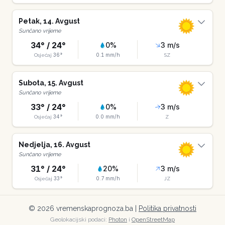
Petak
,
14
.
Avgust
Sunčano vrijeme
34
° /
24
°
0
%
3
m/s
36
°
0.1
mm/h
Osjećaj
SZ
Subota
,
15
.
Avgust
Sunčano vrijeme
33
° /
24
°
0
%
3
m/s
34
°
0.0
mm/h
Osjećaj
Z
Nedjelja
,
16
.
Avgust
Sunčano vrijeme
31
° /
24
°
20
%
3
m/s
33
°
0.7
mm/h
Osjećaj
JZ
©
2026
vremenskaprognoza.ba |
Politika privatnosti
Geolokacijski podaci:
Photon
i
OpenStreetMap