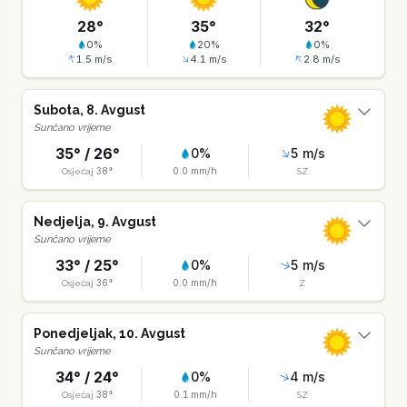
28
°
35
°
32
°
0
%
20
%
0
%
1.5
m/s
4.1
m/s
2.8
m/s
Subota
,
8
.
Avgust
Sunčano vrijeme
35
° /
26
°
0
%
5
m/s
38
°
0.0
mm/h
Osjećaj
SZ
Nedjelja
,
9
.
Avgust
Sunčano vrijeme
33
° /
25
°
0
%
5
m/s
36
°
0.0
mm/h
Osjećaj
Z
Ponedjeljak
,
10
.
Avgust
Sunčano vrijeme
34
° /
24
°
0
%
4
m/s
38
°
0.1
mm/h
Osjećaj
SZ