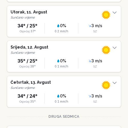
Utorak
,
11
.
Avgust
Sunčano vrijeme
34
° /
25
°
0
%
3
m/s
37
°
0.2
mm/h
Osjećaj
SZ
Srijeda
,
12
.
Avgust
Sunčano vrijeme
35
° /
25
°
0
%
3
m/s
38
°
0.1
mm/h
Osjećaj
SZ
Četvrtak
,
13
.
Avgust
Sunčano vrijeme
34
° /
24
°
0
%
3
m/s
35
°
0.1
mm/h
Osjećaj
SZ
DRUGA SEDMICA