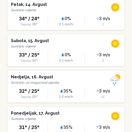
Petak
,
14
.
Avgust
Sunčano vrijeme
34
° /
24
°
0
%
3
m/s
36
°
0.1
mm/h
Osjećaj
Z
Subota
,
15
.
Avgust
Sunčano vrijeme
33
° /
25
°
0
%
3
m/s
34
°
0.2
mm/h
Osjećaj
Z
Nedjelja
,
16
.
Avgust
Sunčano, uz mogućnost pljuska
32
° /
25
°
35
%
3
m/s
35
°
1.0
mm/h
Osjećaj
JZ
Ponedjeljak
,
17
.
Avgust
Sunčano vrijeme
31
° /
25
°
35
%
3
m/s