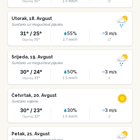
35
°
1.0
mm/h
Osjećaj
JZ
Utorak
,
18
.
Avgust
Sunčano, uz mogućnost pljuska
31
° /
25
°
55
%
3
m/s
35
°
1.7
mm/h
Osjećaj
JZ
Srijeda
,
19
.
Avgust
Sunčano, uz mogućnost pljuska
30
° /
24
°
50
%
3
m/s
33
°
1.5
mm/h
Osjećaj
Z
Četvrtak
,
20
.
Avgust
Sunčano vrijeme
30
° /
23
°
30
%
3
m/s
32
°
1.0
mm/h
Osjećaj
Z
Petak
,
21
.
Avgust
Sunčano, uz mogućnost pljuska