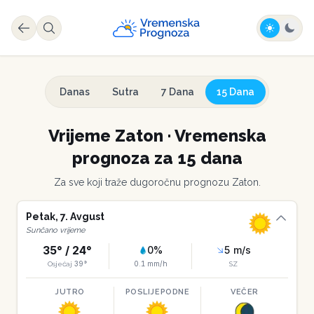
Danas
Sutra
7 Dana
15 Dana
Vrijeme
Zaton
·
Vremenska
prognoza za 15 dana
Za sve koji traže dugoročnu prognozu
Zaton
.
Petak
,
7
.
Avgust
Sunčano vrijeme
35
° /
24
°
0
%
5
m/s
39
°
0.1
mm/h
Osjećaj
SZ
JUTRO
POSLIJEPODNE
VEČER