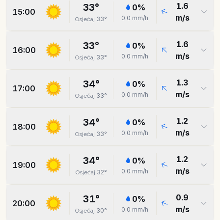
1.6
33
°
0
%
15:00
m/s
0.0
mm/h
33
°
Osjećaj
1.6
33
°
0
%
16:00
m/s
0.0
mm/h
33
°
Osjećaj
1.3
34
°
0
%
17:00
m/s
0.0
mm/h
33
°
Osjećaj
1.2
34
°
0
%
18:00
m/s
0.0
mm/h
33
°
Osjećaj
1.2
34
°
0
%
19:00
m/s
0.0
mm/h
32
°
Osjećaj
0.9
31
°
0
%
20:00
m/s
0.0
mm/h
30
°
Osjećaj