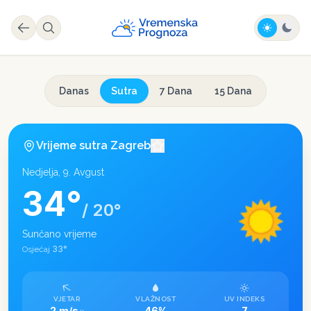
Danas
Sutra
7 Dana
15 Dana
Vrijeme sutra
Zagreb
Nedjelja, 9. Avgust
34
°
/
20
°
Sunčano vrijeme
33
°
Osjećaj
VJETAR
VLAŽNOST
UV INDEKS
2 m/s
46%
7