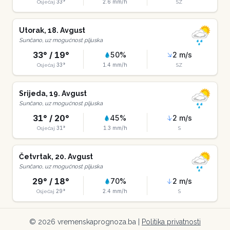
33
°
2.6
mm/h
Osjećaj
SZ
Utorak
,
18
.
Avgust
Sunčano, uz mogućnost pljuska
33
° /
19
°
50
%
2
m/s
33
°
1.4
mm/h
Osjećaj
SZ
Srijeda
,
19
.
Avgust
Sunčano, uz mogućnost pljuska
31
° /
20
°
45
%
2
m/s
31
°
1.3
mm/h
Osjećaj
S
Četvrtak
,
20
.
Avgust
Sunčano, uz mogućnost pljuska
29
° /
18
°
70
%
2
m/s
29
°
2.4
mm/h
Osjećaj
S
©
2026
vremenskaprognoza.ba |
Politika privatnosti