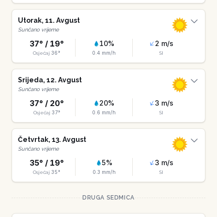
Utorak
,
11
.
Avgust
Sunčano vrijeme
37
° /
19
°
10
%
2
m/s
36
°
0.4
mm/h
Osjećaj
SI
Srijeda
,
12
.
Avgust
Sunčano vrijeme
37
° /
20
°
20
%
3
m/s
37
°
0.6
mm/h
Osjećaj
SI
Četvrtak
,
13
.
Avgust
Sunčano vrijeme
35
° /
19
°
5
%
3
m/s
35
°
0.3
mm/h
Osjećaj
SI
DRUGA SEDMICA