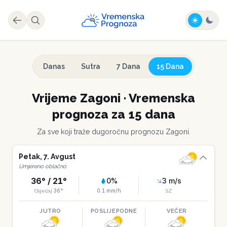
Danas
Sutra
7 Dana
15 Dana
Vrijeme
Zagoni
·
Vremenska
prognoza za 15 dana
Za sve koji traže dugoročnu prognozu
Zagoni
.
Petak
,
7
.
Avgust
Umjereno oblačno
36
° /
21
°
0
%
3
m/s
36
°
0.1
mm/h
Osjećaj
SZ
JUTRO
POSLIJEPODNE
VEČER