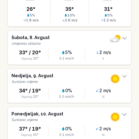
26
°
35
°
31
°
5
%
10
%
5
%
1.8
m/s
2.8
m/s
1.5
m/s
Subota
,
8
.
Avgust
Umjereno oblačno
33
° /
20
°
5
%
2
m/s
33
°
0.2
mm/h
Osjećaj
S
Nedjelja
,
9
.
Avgust
Sunčano vrijeme
34
° /
19
°
0
%
2
m/s
33
°
0.0
mm/h
Osjećaj
SI
Ponedjeljak
,
10
.
Avgust
Sunčano vrijeme
37
° /
19
°
0
%
2
m/s
35
°
0.1
mm/h
Osjećaj
SI