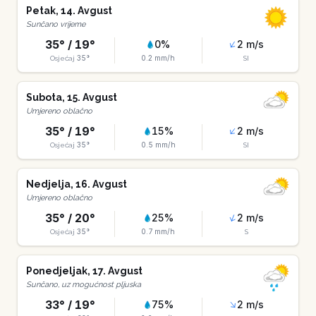
Petak
,
14
.
Avgust
Sunčano vrijeme
35
° /
19
°
0
%
2
m/s
35
°
0.2
mm/h
Osjećaj
SI
Subota
,
15
.
Avgust
Umjereno oblačno
35
° /
19
°
15
%
2
m/s
35
°
0.5
mm/h
Osjećaj
SI
Nedjelja
,
16
.
Avgust
Umjereno oblačno
35
° /
20
°
25
%
2
m/s
35
°
0.7
mm/h
Osjećaj
S
Ponedjeljak
,
17
.
Avgust
Sunčano, uz mogućnost pljuska
33
° /
19
°
75
%
2
m/s