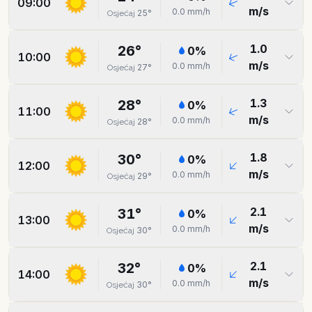
09:00
m/s
0.0
mm/h
25
°
Osjećaj
1.0
26
°
0
%
10:00
m/s
0.0
mm/h
27
°
Osjećaj
1.3
28
°
0
%
11:00
m/s
0.0
mm/h
28
°
Osjećaj
1.8
30
°
0
%
12:00
m/s
0.0
mm/h
29
°
Osjećaj
2.1
31
°
0
%
13:00
m/s
0.0
mm/h
30
°
Osjećaj
2.1
32
°
0
%
14:00
m/s
0.0
mm/h
30
°
Osjećaj