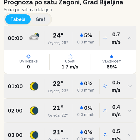
Prognoza po satu
Zagoni, Grad Bijeljina
Sutra po satima detaljno
Tabela
Graf
0.7
24
°
5
%
00:00
m/s
0.0
mm/h
25
°
Osjećaj
UV INDEKS
UDARI
VLAŽNOST
0
1.7
m/s
69
%
0.5
22
°
0
%
01:00
m/s
0.0
mm/h
23
°
Osjećaj
0.4
21
°
0
%
02:00
m/s
0.0
mm/h
22
°
Osjećaj
0.5
21
°
0
%
03:00
m/s
0.0
mm/h
21
°
Osjećaj