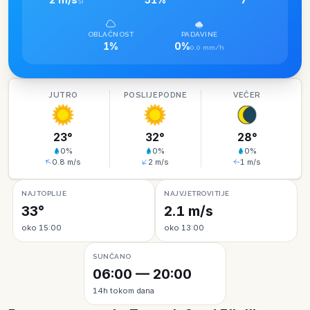
SI
OBLAČNOST
PADAVINE
1%
0%
0.0 mm/h
JUTRO
POSLIJEPODNE
VEČER
23
°
32
°
28
°
0
%
0
%
0
%
0.8
m/s
2
m/s
1
m/s
NAJTOPLIJE
NAJVJETROVITIJE
33°
2.1 m/s
oko 15:00
oko 13:00
SUNČANO
06:00 — 20:00
14h tokom dana