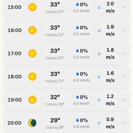
2.0
33
°
0
%
15:00
m/s
0.0
mm/h
31
°
Osjećaj
1.9
33
°
0
%
16:00
m/s
0.0
mm/h
31
°
Osjećaj
1.8
33
°
0
%
17:00
m/s
0.0
mm/h
31
°
Osjećaj
1.6
33
°
0
%
18:00
m/s
0.0
mm/h
31
°
Osjećaj
1.2
32
°
0
%
19:00
m/s
0.0
mm/h
30
°
Osjećaj
0.9
29
°
0
%
20:00
m/s
0.0
mm/h
28
°
Osjećaj