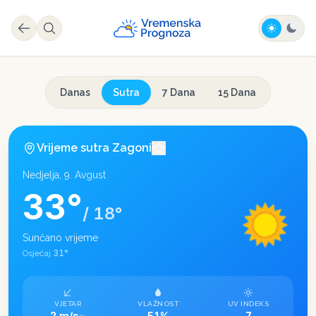
Danas
Sutra
7 Dana
15 Dana
Vrijeme sutra
Zagoni
Nedjelja, 9. Avgust
33
°
/
18
°
Sunčano vrijeme
31
°
Osjećaj
VJETAR
VLAŽNOST
UV INDEKS
2 m/s
51%
7