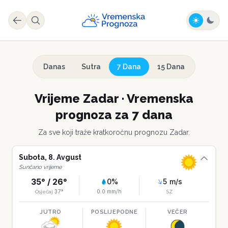
Danas
Sutra
7 Dana
15 Dana
Vrijeme
Zadar
·
Vremenska
prognoza za 7 dana
Za sve koji traže kratkoročnu prognozu
Zadar
.
Subota
,
8
.
Avgust
Sunčano vrijeme
35
° /
26
°
0
%
5
m/s
37
°
0.0
mm/h
Osjećaj
SZ
JUTRO
POSLIJEPODNE
VEČER