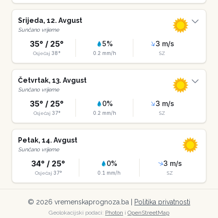
Srijeda
,
12
.
Avgust
Sunčano vrijeme
35
° /
25
°
5
%
3
m/s
38
°
0.2
mm/h
Osjećaj
SZ
Četvrtak
,
13
.
Avgust
Sunčano vrijeme
35
° /
25
°
0
%
3
m/s
37
°
0.2
mm/h
Osjećaj
SZ
Petak
,
14
.
Avgust
Sunčano vrijeme
34
° /
25
°
0
%
3
m/s
37
°
0.1
mm/h
Osjećaj
SZ
©
2026
vremenskaprognoza.ba |
Politika privatnosti
Geolokacijski podaci:
Photon
i
OpenStreetMap