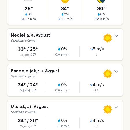
29
°
34
°
30
°
0
%
0
%
0
%
2.7
m/s
4.1
m/s
2.8
m/s
Nedjelja
,
9
.
Avgust
Sunčano vrijeme
33
° /
25
°
0
%
5
m/s
37
°
0.0
mm/h
Osjećaj
Z
Ponedjeljak
,
10
.
Avgust
Sunčano vrijeme
34
° /
24
°
0
%
4
m/s
38
°
0.0
mm/h
Osjećaj
SZ
Utorak
,
11
.
Avgust
Sunčano vrijeme
34
° /
26
°
0
%
4
m/s
37
°
0.1
mm/h
Osjećaj
SZ