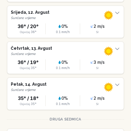
Srijeda
,
12
.
Avgust
Sunčano vrijeme
36
° /
20
°
0
%
2
m/s
36
°
0.1
mm/h
Osjećaj
SI
Četvrtak
,
13
.
Avgust
Sunčano vrijeme
36
° /
19
°
0
%
3
m/s
35
°
0.1
mm/h
Osjećaj
SI
Petak
,
14
.
Avgust
Sunčano vrijeme
35
° /
18
°
0
%
2
m/s
35
°
0.1
mm/h
Osjećaj
SI
DRUGA SEDMICA