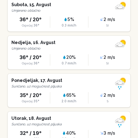
Subota
,
15
.
Avgust
Umjereno oblačno
36
° /
20
°
5
%
2
m/s
36
°
0.3
mm/h
Osjećaj
SI
Nedjelja
,
16
.
Avgust
Umjereno oblačno
36
° /
20
°
20
%
2
m/s
36
°
0.7
mm/h
Osjećaj
SI
Ponedjeljak
,
17
.
Avgust
Sunčano, uz mogućnost pljuska
35
° /
20
°
65
%
2
m/s
35
°
2.0
mm/h
Osjećaj
S
Utorak
,
18
.
Avgust
Sunčano, uz mogućnost pljuska
32
° /
19
°
40
%
3
m/s