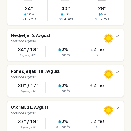
24
°
30
°
28
°
40
%
50
%
5
%
1.8
m/s
2.4
m/s
1.2
m/s
Nedjelja
,
9
.
Avgust
Sunčano vrijeme
34
° /
18
°
0
%
2
m/s
32
°
0.0
mm/h
Osjećaj
SI
Ponedjeljak
,
10
.
Avgust
Sunčano vrijeme
36
° /
17
°
0
%
2
m/s
34
°
0.0
mm/h
Osjećaj
I
Utorak
,
11
.
Avgust
Sunčano vrijeme
37
° /
19
°
0
%
2
m/s
36
°
0.1
mm/h
Osjećaj
S