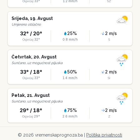
33
°
1.2
mm/h
Osjećaj
SZ
Srijeda
,
19
.
Avgust
Umjereno oblačno
32
° /
20
°
25
%
2
m/s
32
°
0.8
mm/h
Osjećaj
S
Četvrtak
,
20
.
Avgust
Sunčano, uz mogućnost pljuska
33
° /
18
°
50
%
2
m/s
33
°
1.4
mm/h
Osjećaj
SI
Petak
,
21
.
Avgust
Sunčano, uz mogućnost pljuska
29
° /
18
°
75
%
2
m/s
29
°
2.6
mm/h
Osjećaj
Z
©
2026
vremenskaprognoza.ba |
Politika privatnosti