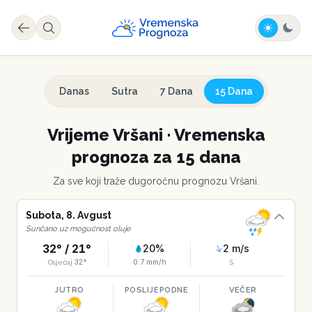
Danas
Sutra
7 Dana
15 Dana
Vrijeme
Vršani
·
Vremenska
prognoza za 15 dana
Za sve koji traže dugoročnu prognozu
Vršani
.
Subota
,
8
.
Avgust
Sunčano uz mogućnost oluje
32
° /
21
°
20
%
2
m/s
32
°
0.7
mm/h
Osjećaj
S
JUTRO
POSLIJEPODNE
VEČER