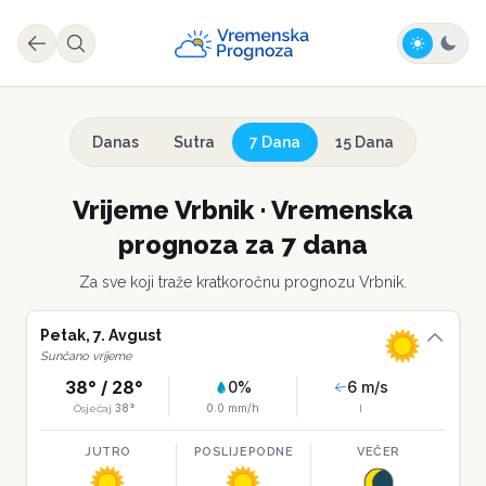
Danas
Sutra
7 Dana
15 Dana
Vrijeme
Vrbnik
·
Vremenska
prognoza za 7 dana
Za sve koji traže kratkoročnu prognozu
Vrbnik
.
Petak
,
7
.
Avgust
Sunčano vrijeme
38
° /
28
°
0
%
6
m/s
38
°
0.0
mm/h
Osjećaj
I
JUTRO
POSLIJEPODNE
VEČER