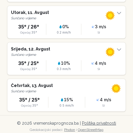
Utorak
,
11
.
Avgust
Sunčano vrijeme
35
° /
26
°
0
%
3
m/s
35
°
0.2
mm/h
Osjećaj
SI
Srijeda
,
12
.
Avgust
Sunčano vrijeme
35
° /
25
°
10
%
4
m/s
35
°
0.3
mm/h
Osjećaj
SI
Četvrtak
,
13
.
Avgust
Sunčano vrijeme
35
° /
25
°
15
%
4
m/s
35
°
0.5
mm/h
Osjećaj
SI
©
2026
vremenskaprognoza.ba |
Politika privatnosti
Geolokacijski podaci:
Photon
i
OpenStreetMap