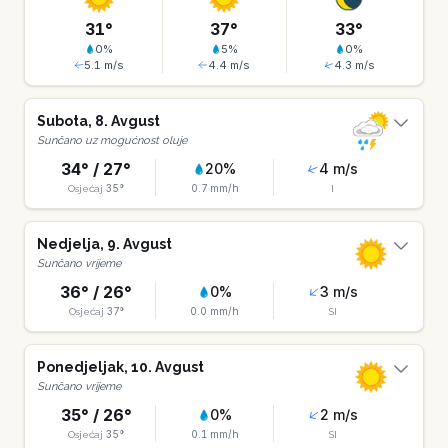
31
°
37
°
33
°
0
%
5
%
0
%
5.1
m/s
4.4
m/s
4.3
m/s
Subota
,
8
.
Avgust
Sunčano uz mogućnost oluje
34
° /
27
°
20
%
4
m/s
35
°
0.7
mm/h
Osjećaj
I
Nedjelja
,
9
.
Avgust
Sunčano vrijeme
36
° /
26
°
0
%
3
m/s
37
°
0.0
mm/h
Osjećaj
SI
Ponedjeljak
,
10
.
Avgust
Sunčano vrijeme
35
° /
26
°
0
%
2
m/s
35
°
0.1
mm/h
Osjećaj
SI