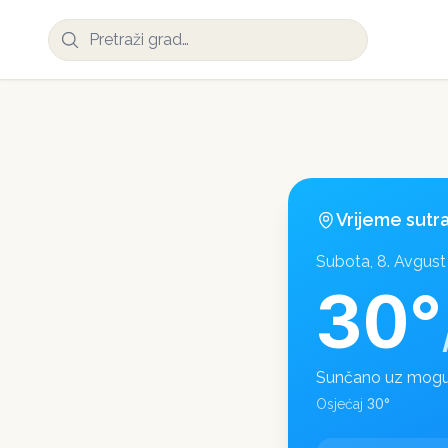
Vrijeme sutr
Subota, 8. Avgust
30
°
Sunčano uz mogu
30
°
Osjećaj