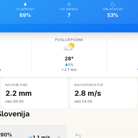
VLAŽNOST
UV INDEKS
OBLAČNOST
69%
7
53%
O
POSLIJEPODNE
28
°
5
%
s
2.7
m/s
NAJVIŠE KIŠE
NAJVJETROVITIJE
2.2 mm
2.8 m/s
oko 00:00
oko 14:00
Slovenija
90
%
5
1.1
m/s