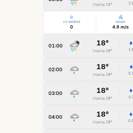
2.
19
°
Osjećaj
UV INDEKS
UDARI
0
4.9
m/s
18
°
01:00
1.
18
°
Osjećaj
18
°
02:00
0.
18
°
Osjećaj
18
°
03:00
0.
18
°
Osjećaj
18
°
04:00
0.
18
°
Osjećaj