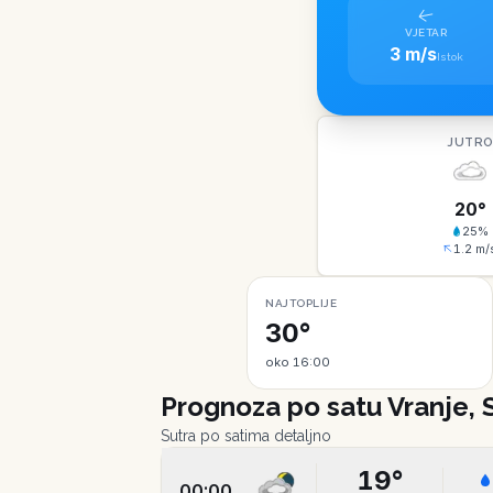
VJETAR
3 m/s
Istok
JUTR
20
°
25
%
1.2
m/
NAJTOPLIJE
30°
oko 16:00
Prognoza po satu
Vranje, 
Sutra po satima detaljno
19
°
00:00