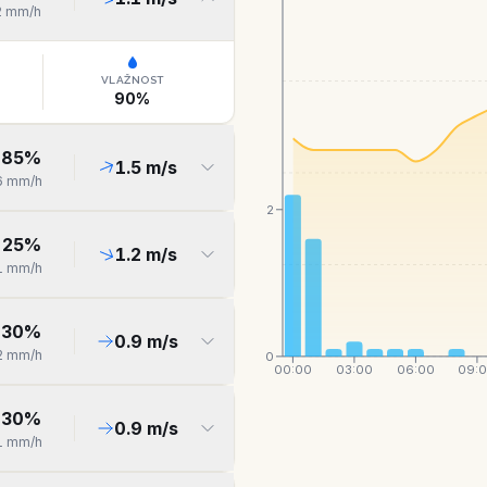
2
mm/h
VLAŽNOST
90
%
85
%
1.5
m/s
6
mm/h
2
25
%
1.2
m/s
1
mm/h
30
%
0.9
m/s
2
mm/h
0
00:00
03:00
06:00
09:
30
%
0.9
m/s
1
mm/h