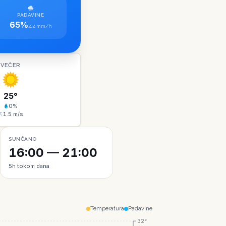
PADAVINE
65%
2.2 mm/h
VEČER
25
°
0
%
1.5
m/s
SUNČANO
16:00 — 21:00
5h tokom dana
Temperatura
Padavine
32°