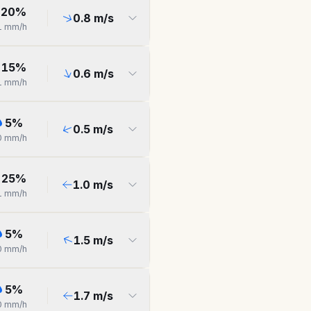
20
%
0.8
m/s
1
mm/h
15
%
0.6
m/s
1
mm/h
5
%
0.5
m/s
0
mm/h
25
%
1.0
m/s
1
mm/h
5
%
1.5
m/s
0
mm/h
5
%
1.7
m/s
0
mm/h