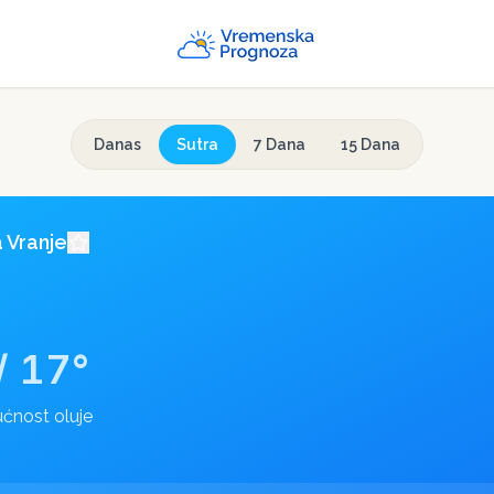
Danas
Sutra
7 Dana
15 Dana
a
Vranje
/
17
°
ćnost oluje