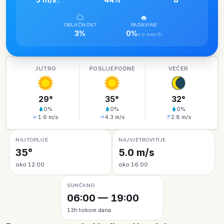
Z
OBLAČNOST
PADAVINE
3%
0%
0.0 mm/h
JUTRO
POSLIJEPODNE
VEČER
29
°
35
°
32
°
0
%
0
%
0
%
1.6
m/s
4.3
m/s
2.8
m/s
NAJTOPLIJE
NAJVJETROVITIJE
35°
5.0 m/s
oko 12:00
oko 16:00
SUNČANO
06:00 — 19:00
13h tokom dana