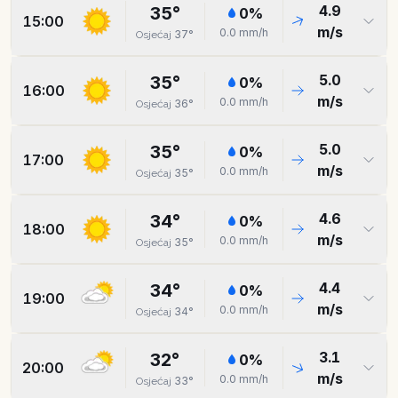
4.9
35
°
0
%
15:00
m/s
0.0
mm/h
37
°
Osjećaj
5.0
35
°
0
%
16:00
m/s
0.0
mm/h
36
°
Osjećaj
5.0
35
°
0
%
17:00
m/s
0.0
mm/h
35
°
Osjećaj
4.6
34
°
0
%
18:00
m/s
0.0
mm/h
35
°
Osjećaj
4.4
34
°
0
%
19:00
m/s
0.0
mm/h
34
°
Osjećaj
3.1
32
°
0
%
20:00
m/s
0.0
mm/h
33
°
Osjećaj