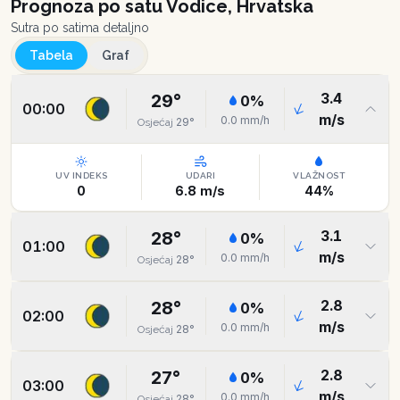
Prognoza po satu
Vodice, Hrvatska
Sutra po satima detaljno
Tabela
Graf
3.4
29
°
0
%
00:00
m/s
0.0
mm/h
29
°
Osjećaj
UV INDEKS
UDARI
VLAŽNOST
0
6.8
m/s
44
%
3.1
28
°
0
%
01:00
m/s
0.0
mm/h
28
°
Osjećaj
2.8
28
°
0
%
02:00
m/s
0.0
mm/h
28
°
Osjećaj
2.8
27
°
0
%
03:00
m/s
0.0
mm/h
28
°
Osjećaj