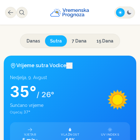
Danas
Sutra
7 Dana
15 Dana
Vrijeme sutra
Vodice
Nedjelja, 9. Avgust
35
°
/
26
°
Sunčano vrijeme
37
°
Osjećaj
VJETAR
VLAŽNOST
UV INDEKS
5 m/s
44%
8