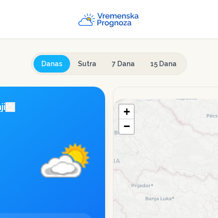
Danas
Sutra
7 Dana
15 Dana
ji
+
−