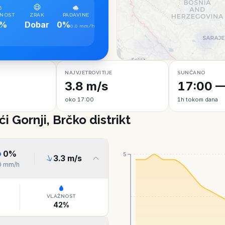
NOST
ZRAK
PADAVINE
7%
Dobar
0%
0.0 mm/h
NAJVJETROVITIJE
SUNČANO
3.8 m/s
17:00 —
oko 17:00
1h tokom dana
ći Gornji, Brčko distrikt
0
%
5
3.3
m/s
0
mm/h
VLAŽNOST
42
%