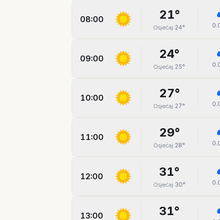
21
°
08:00
0.
24
°
Osjećaj
24
°
09:00
0.
25
°
Osjećaj
27
°
10:00
0.
27
°
Osjećaj
29
°
11:00
0.
28
°
Osjećaj
31
°
12:00
0.
30
°
Osjećaj
31
°
13:00