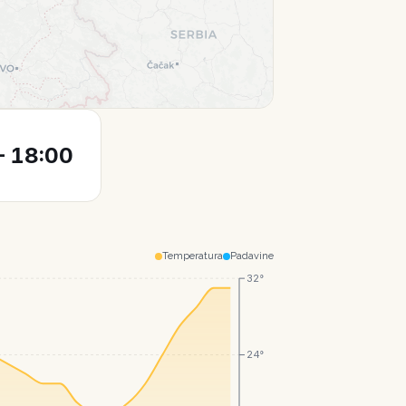
Leaflet
|
© CartoDB
 18:00
Temperatura
Padavine
32°
24°