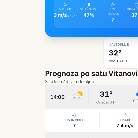
VJETAR
VLAŽNOST
UV
OBLAČ
3 m/s
47%
INDEKS
3
Sjever
7
NAJTOPLIJE
32°
oko 16:00
Prognoza po satu
Vitanovi
Sljedeća 24 sata detaljno
31
°
14:00
0.
31
°
Osjećaj
UV INDEKS
UDARI
7
7.4
m/s