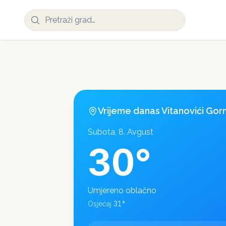
Vrijeme danas
Vitanovići Gorn
Subota, 8. Avgust
30
°
Umjereno oblačno
31
°
Osjećaj