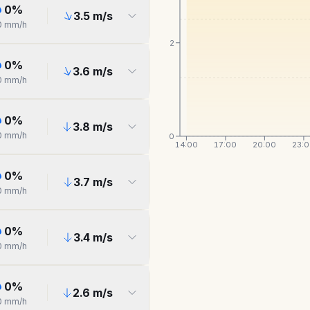
0
%
3.5
m/s
0
mm/h
2
0
%
3.6
m/s
0
mm/h
0
%
3.8
m/s
0
mm/h
0
14:00
17:00
20:00
23:
0
%
3.7
m/s
0
mm/h
0
%
3.4
m/s
0
mm/h
0
%
2.6
m/s
0
mm/h