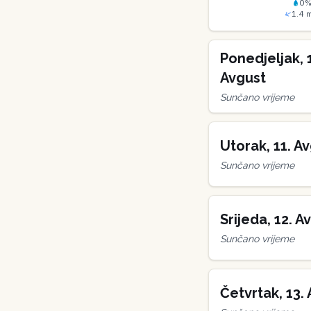
0
1.4
m
Ponedjeljak
,
Avgust
Sunčano vrijeme
Utorak
,
11
.
Av
Sunčano vrijeme
Srijeda
,
12
.
Av
Sunčano vrijeme
Četvrtak
,
13
.