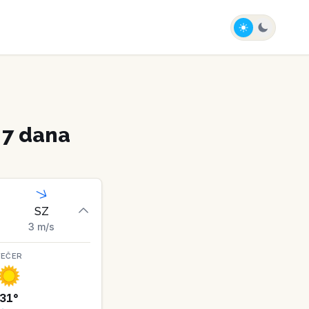
 7 dana
SZ
3
m/s
VEČER
31
°