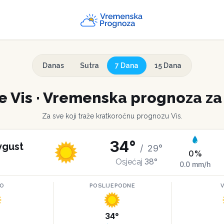
Danas
Sutra
7 Dana
15 Dana
me
Vis
·
Vremenska prognoza za
Za sve koji traže kratkoročnu prognozu
Vis
.
34
°
vgust
/
29
°
0
%
38
°
Osjećaj
0.0
mm/h
RO
POSLIJEPODNE
°
34
°