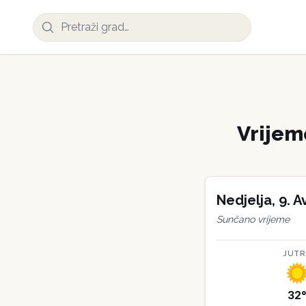
Vrije
Nedjelja
,
9
.
A
Sunčano vrijeme
JUT
32