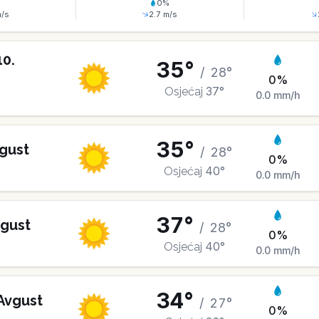
%
0
%
/s
2.7
m/s
10
.
35
°
/
28
°
0
%
37
°
Osjećaj
0.0
mm/h
35
°
gust
/
28
°
0
%
40
°
Osjećaj
0.0
mm/h
37
°
gust
/
28
°
0
%
40
°
Osjećaj
0.0
mm/h
34
°
Avgust
/
27
°
0
%