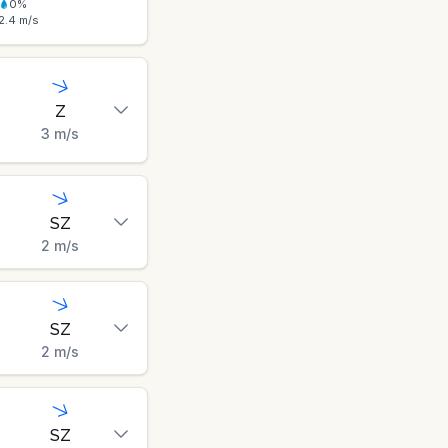
0
%
2.4
m/s
Z
3
m/s
SZ
2
m/s
SZ
2
m/s
SZ