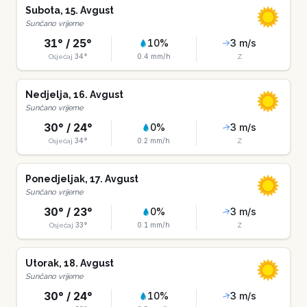
Subota
,
15
.
Avgust
Sunčano vrijeme
31
° /
25
°
10
%
3
m/s
34
°
0.4
mm/h
Osjećaj
Z
Nedjelja
,
16
.
Avgust
Sunčano vrijeme
30
° /
24
°
0
%
3
m/s
34
°
0.2
mm/h
Osjećaj
Z
Ponedjeljak
,
17
.
Avgust
Sunčano vrijeme
30
° /
23
°
0
%
3
m/s
33
°
0.1
mm/h
Osjećaj
Z
Utorak
,
18
.
Avgust
Sunčano vrijeme
30
° /
24
°
10
%
3
m/s