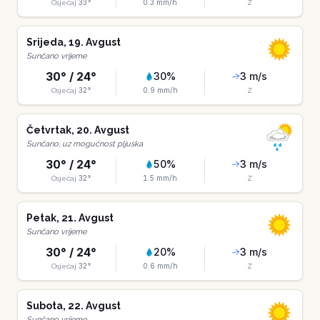
33
°
0.3
mm/h
Osjećaj
Z
Srijeda
,
19
.
Avgust
Sunčano vrijeme
30
° /
24
°
30
%
3
m/s
32
°
0.9
mm/h
Osjećaj
Z
Četvrtak
,
20
.
Avgust
Sunčano, uz mogućnost pljuska
30
° /
24
°
50
%
3
m/s
32
°
1.5
mm/h
Osjećaj
Z
Petak
,
21
.
Avgust
Sunčano vrijeme
30
° /
24
°
20
%
3
m/s
32
°
0.6
mm/h
Osjećaj
Z
Subota
,
22
.
Avgust
Sunčano vrijeme