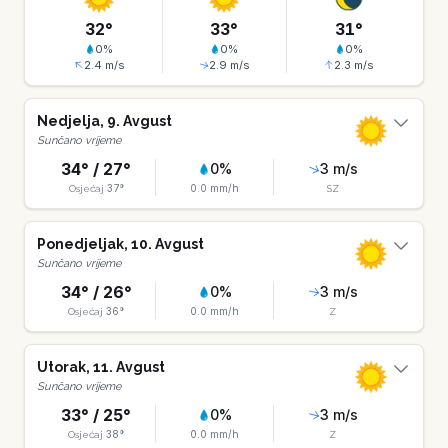
32
°
33
°
31
°
0
%
0
%
0
%
2.4
m/s
2.9
m/s
2.3
m/s
Nedjelja
,
9
.
Avgust
Sunčano vrijeme
34
° /
27
°
0
%
3
m/s
37
°
0.0
mm/h
Osjećaj
SZ
Ponedjeljak
,
10
.
Avgust
Sunčano vrijeme
34
° /
26
°
0
%
3
m/s
36
°
0.0
mm/h
Osjećaj
Z
Utorak
,
11
.
Avgust
Sunčano vrijeme
33
° /
25
°
0
%
3
m/s
38
°
0.0
mm/h
Osjećaj
Z