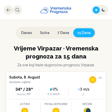
Danas
Sutra
7 Dana
15 Dana
Vrijeme
Virpazar
·
Vremenska
prognoza za 15 dana
Za sve koji traže dugoročnu prognozu
Virpazar
.
Subota
,
8
.
Avgust
Sunčano vrijeme
34
° /
28
°
0
%
3
m/s
38
°
0.0
mm/h
Osjećaj
Z
JUTRO
POSLIJEPODNE
VEČER