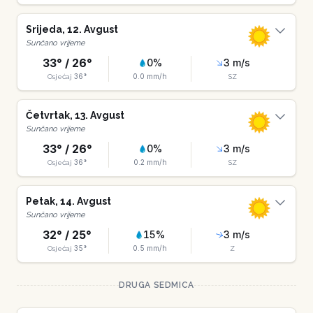
Srijeda
,
12
.
Avgust
Sunčano vrijeme
33
° /
26
°
0
%
3
m/s
36
°
0.0
mm/h
Osjećaj
SZ
Četvrtak
,
13
.
Avgust
Sunčano vrijeme
33
° /
26
°
0
%
3
m/s
36
°
0.2
mm/h
Osjećaj
SZ
Petak
,
14
.
Avgust
Sunčano vrijeme
32
° /
25
°
15
%
3
m/s
35
°
0.5
mm/h
Osjećaj
Z
DRUGA SEDMICA