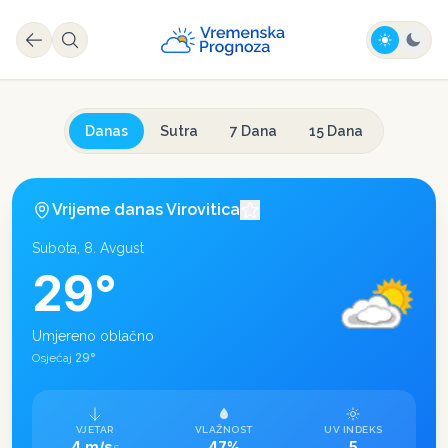
Danas
Sutra
7 Dana
15 Dana
Vrijeme danas
Virovitica
Subota, 8. Avgust
29
°
Umjereno oblačno
29
°
Osjećaj
VJETAR
VLAŽNOST
UV INDEKS
4 m/s
47%
5