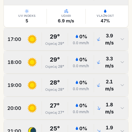
UV INDEKS
UDARI
VLAŽNOST
5
6.9
m/s
47
%
3.9
29
°
0
%
17:00
m/s
0.0
mm/h
29
°
Osjećaj
3.3
29
°
0
%
18:00
m/s
0.0
mm/h
28
°
Osjećaj
2.1
28
°
0
%
19:00
m/s
0.0
mm/h
28
°
Osjećaj
1.8
27
°
0
%
20:00
m/s
0.0
mm/h
27
°
Osjećaj
1.9
25
°
0
%
21:00