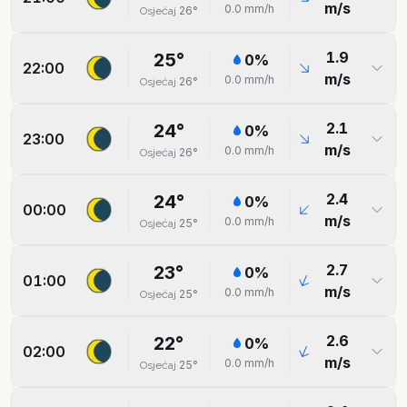
m/s
0.0
mm/h
26
°
Osjećaj
1.9
25
°
0
%
22:00
m/s
0.0
mm/h
26
°
Osjećaj
2.1
24
°
0
%
23:00
m/s
0.0
mm/h
26
°
Osjećaj
2.4
24
°
0
%
00:00
m/s
0.0
mm/h
25
°
Osjećaj
2.7
23
°
0
%
01:00
m/s
0.0
mm/h
25
°
Osjećaj
2.6
22
°
0
%
02:00
m/s
0.0
mm/h
25
°
Osjećaj