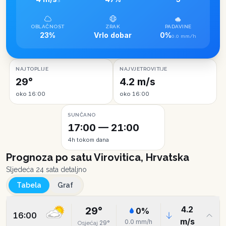
S
OBLAČNOST
ZRAK
PADAVINE
23%
Vrlo dobar
0%
0.0 mm/h
NAJTOPLIJE
NAJVJETROVITIJE
29°
4.2 m/s
oko 16:00
oko 16:00
SUNČANO
17:00 — 21:00
4h tokom dana
Prognoza po satu
Virovitica, Hrvatska
Sljedeća 24 sata detaljno
Tabela
Graf
4.2
29
°
0
%
16:00
m/s
0.0
mm/h
29
°
Osjećaj