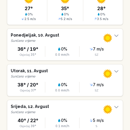
27
°
35
°
28
°
0
%
0
%
0
%
2.5
m/s
5.2
m/s
3.5
m/s
Ponedjeljak
,
10
.
Avgust
Sunčano vrijeme
36
° /
19
°
0
%
7
m/s
35
°
0.0
mm/h
Osjećaj
SZ
Utorak
,
11
.
Avgust
Sunčano vrijeme
38
° /
20
°
0
%
7
m/s
37
°
0.0
mm/h
Osjećaj
SZ
Srijeda
,
12
.
Avgust
Sunčano vrijeme
40
° /
22
°
0
%
5
m/s
39
°
0.1
mm/h
Osjećaj
S