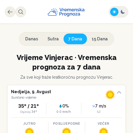
Danas
Sutra
7 Dana
15 Dana
Vrijeme
Vinjerac
·
Vremenska
prognoza za 7 dana
Za sve koji traže kratkoročnu prognozu
Vinjerac
.
Nedjelja
,
9
.
Avgust
Sunčano vrijeme
35
° /
21
°
0
%
7
m/s
34
°
0.0
mm/h
Osjećaj
SZ
JUTRO
POSLIJEPODNE
VEČER