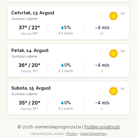
Četvrtak
,
13
.
Avgust
Sunčano vrijeme
37
° /
22
°
5
%
4
m/s
36
°
0.3
mm/h
Osjećaj
SZ
Petak
,
14
.
Avgust
Sunčano vrijeme
36
° /
20
°
0
%
4
m/s
35
°
0.1
mm/h
Osjećaj
Z
Subota
,
15
.
Avgust
Sunčano vrijeme
35
° /
20
°
0
%
4
m/s
34
°
0.1
mm/h
Osjećaj
Z
©
2026
vremenskaprognoza.ba |
Politika privatnosti
Geolokacijski podaci:
Photon
i
OpenStreetMap