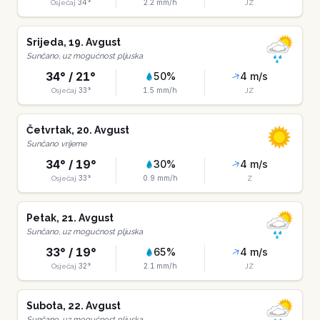
34
°
2.2
mm/h
Osjećaj
JZ
Srijeda
,
19
.
Avgust
Sunčano, uz mogućnost pljuska
34
° /
21
°
50
%
4
m/s
33
°
1.5
mm/h
Osjećaj
JZ
Četvrtak
,
20
.
Avgust
Sunčano vrijeme
34
° /
19
°
30
%
4
m/s
33
°
0.9
mm/h
Osjećaj
Z
Petak
,
21
.
Avgust
Sunčano, uz mogućnost pljuska
33
° /
19
°
65
%
4
m/s
32
°
2.1
mm/h
Osjećaj
JZ
Subota
,
22
.
Avgust
Sunčano, uz mogućnost pljuska