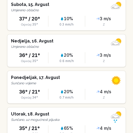
Subota
,
15
.
Avgust
Umjereno oblačno
37
° /
20
°
10
%
3
m/s
35
°
0.3
mm/h
Osjećaj
Z
Nedjelja
,
16
.
Avgust
Umjereno oblačno
36
° /
21
°
20
%
3
m/s
35
°
0.6
mm/h
Osjećaj
Z
Ponedjeljak
,
17
.
Avgust
Sunčano vrijeme
36
° /
21
°
20
%
4
m/s
34
°
0.7
mm/h
Osjećaj
Z
Utorak
,
18
.
Avgust
Sunčano, uz mogućnost pljuska
35
° /
21
°
65
%
4
m/s