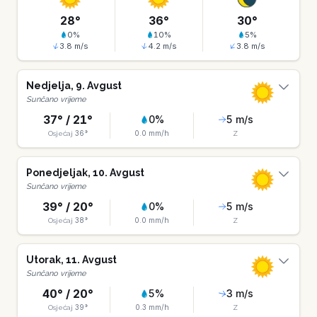
28
°
36
°
30
°
0
%
10
%
5
%
3.8
m/s
4.2
m/s
3.8
m/s
Nedjelja
,
9
.
Avgust
Sunčano vrijeme
37
° /
21
°
0
%
5
m/s
36
°
0.0
mm/h
Osjećaj
Z
Ponedjeljak
,
10
.
Avgust
Sunčano vrijeme
39
° /
20
°
0
%
5
m/s
38
°
0.0
mm/h
Osjećaj
Z
Utorak
,
11
.
Avgust
Sunčano vrijeme
40
° /
20
°
5
%
3
m/s
39
°
0.3
mm/h
Osjećaj
Z