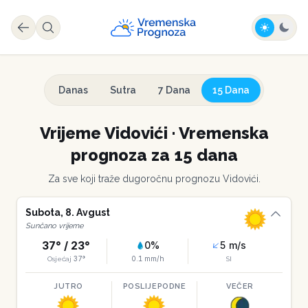
Danas
Sutra
7 Dana
15 Dana
Vrijeme
Vidovići
·
Vremenska
prognoza za 15 dana
Za sve koji traže dugoročnu prognozu
Vidovići
.
Subota
,
8
.
Avgust
Sunčano vrijeme
37
° /
23
°
0
%
5
m/s
37
°
0.1
mm/h
Osjećaj
SI
JUTRO
POSLIJEPODNE
VEČER