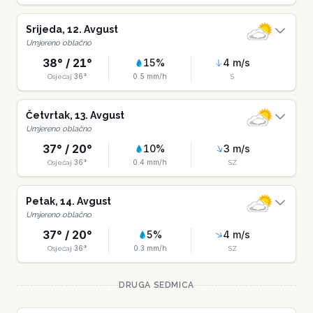
Srijeda
,
12
.
Avgust
Umjereno oblačno
38
° /
21
°
15
%
4
m/s
36
°
0.5
mm/h
Osjećaj
S
Četvrtak
,
13
.
Avgust
Umjereno oblačno
37
° /
20
°
10
%
3
m/s
36
°
0.4
mm/h
Osjećaj
SZ
Petak
,
14
.
Avgust
Umjereno oblačno
37
° /
20
°
5
%
4
m/s
36
°
0.3
mm/h
Osjećaj
SZ
DRUGA SEDMICA