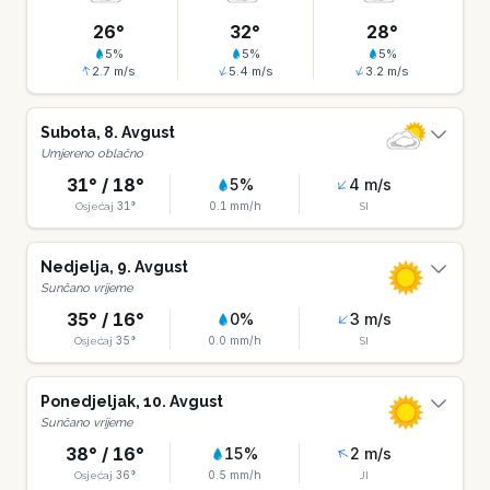
26
°
32
°
28
°
5
%
5
%
5
%
2.7
m/s
5.4
m/s
3.2
m/s
Subota
,
8
.
Avgust
Umjereno oblačno
31
° /
18
°
5
%
4
m/s
31
°
0.1
mm/h
Osjećaj
SI
Nedjelja
,
9
.
Avgust
Sunčano vrijeme
35
° /
16
°
0
%
3
m/s
35
°
0.0
mm/h
Osjećaj
SI
Ponedjeljak
,
10
.
Avgust
Sunčano vrijeme
38
° /
16
°
15
%
2
m/s
36
°
0.5
mm/h
Osjećaj
JI