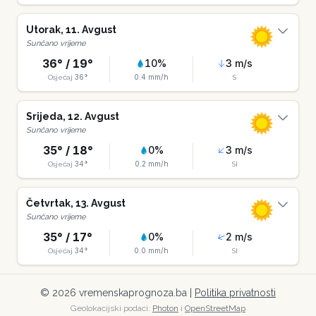
Utorak
,
11
.
Avgust
Sunčano vrijeme
36
° /
19
°
10
%
3
m/s
36
°
0.4
mm/h
Osjećaj
S
Srijeda
,
12
.
Avgust
Sunčano vrijeme
35
° /
18
°
0
%
3
m/s
34
°
0.2
mm/h
Osjećaj
SI
Četvrtak
,
13
.
Avgust
Sunčano vrijeme
35
° /
17
°
0
%
2
m/s
34
°
0.0
mm/h
Osjećaj
SI
©
2026
vremenskaprognoza.ba |
Politika privatnosti
Geolokacijski podaci:
Photon
i
OpenStreetMap