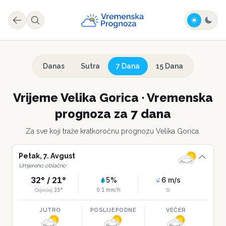
Danas
Sutra
7 Dana
15 Dana
Vrijeme
Velika Gorica
·
Vremenska
prognoza za 7 dana
Za sve koji traže kratkoročnu prognozu
Velika Gorica
.
Petak
,
7
.
Avgust
Umjereno oblačno
32
° /
21
°
5
%
6
m/s
33
°
0.1
mm/h
Osjećaj
SI
JUTRO
POSLIJEPODNE
VEČER