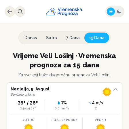
Danas
Sutra
7 Dana
15 Dana
Vrijeme
Veli Lošinj
·
Vremenska
prognoza za 15 dana
Za sve koji traže dugoročnu prognozu
Veli Lošinj
.
Nedjelja
,
9
.
Avgust
Sunčano vrijeme
35
° /
26
°
0
%
4
m/s
37
°
0.0
mm/h
Osjećaj
Z
JUTRO
POSLIJEPODNE
VEČER