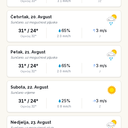
33
°
3.1
mm/h
Osjećaj
JZ
Četvrtak
,
20
.
Avgust
Sunčano, uz mogućnost pljuska
31
° /
24
°
65
%
3
m/s
32
°
2.0
mm/h
Osjećaj
J
Petak
,
21
.
Avgust
Sunčano, uz mogućnost pljuska
31
° /
24
°
65
%
3
m/s
32
°
2.0
mm/h
Osjećaj
J
Subota
,
22
.
Avgust
Sunčano vrijeme
31
° /
24
°
25
%
3
m/s
32
°
0.8
mm/h
Osjećaj
Z
Nedjelja
,
23
.
Avgust
Sunčano uz mogućnost oluje