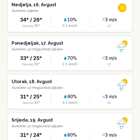
Nedjelja
,
16
.
Avgust
Sunčano vrijeme
34
° /
26
°
10
%
3
m/s
36
°
0.3
mm/h
Osjećaj
JZ
Ponedjeljak
,
17
.
Avgust
Sunčano, uz mogućnost pljuska
33
° /
25
°
70
%
3
m/s
36
°
2.5
mm/h
Osjećaj
JZ
Utorak
,
18
.
Avgust
Sunčano, uz mogućnost pljuska
31
° /
25
°
90
%
3
m/s
33
°
5.1
mm/h
Osjećaj
SZ
Srijeda
,
19
.
Avgust
Sunčano, uz mogućnost pljuska
31
° /
24
°
80
%
3
m/s