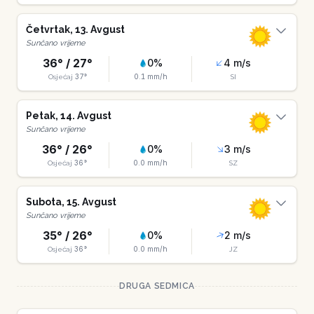
Četvrtak
,
13
.
Avgust
Sunčano vrijeme
36
° /
27
°
0
%
4
m/s
37
°
0.1
mm/h
Osjećaj
SI
Petak
,
14
.
Avgust
Sunčano vrijeme
36
° /
26
°
0
%
3
m/s
36
°
0.0
mm/h
Osjećaj
SZ
Subota
,
15
.
Avgust
Sunčano vrijeme
35
° /
26
°
0
%
2
m/s
36
°
0.0
mm/h
Osjećaj
JZ
DRUGA SEDMICA