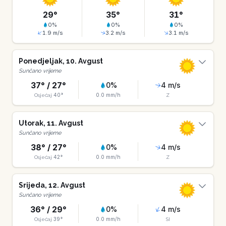
29
°
35
°
31
°
0
%
0
%
0
%
1.9
m/s
3.2
m/s
3.1
m/s
Ponedjeljak
,
10
.
Avgust
Sunčano vrijeme
37
° /
27
°
0
%
4
m/s
40
°
0.0
mm/h
Osjećaj
Z
Utorak
,
11
.
Avgust
Sunčano vrijeme
38
° /
27
°
0
%
4
m/s
42
°
0.0
mm/h
Osjećaj
Z
Srijeda
,
12
.
Avgust
Sunčano vrijeme
36
° /
29
°
0
%
4
m/s
39
°
0.0
mm/h
Osjećaj
SI