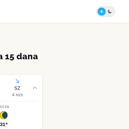
 15 dana
SZ
4
m/s
VEČER
31
°