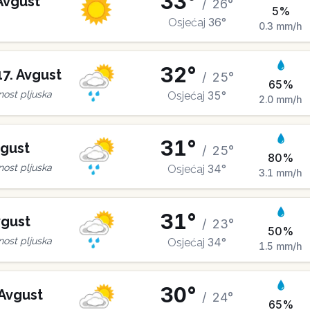
33
°
Avgust
/
26
°
5
%
36
°
Osjećaj
0.3
mm/h
32
°
17
.
Avgust
/
25
°
65
%
35
°
ost pljuska
Osjećaj
2.0
mm/h
31
°
gust
/
25
°
80
%
34
°
ost pljuska
Osjećaj
3.1
mm/h
31
°
gust
/
23
°
50
%
34
°
ost pljuska
Osjećaj
1.5
mm/h
30
°
Avgust
/
24
°
65
%