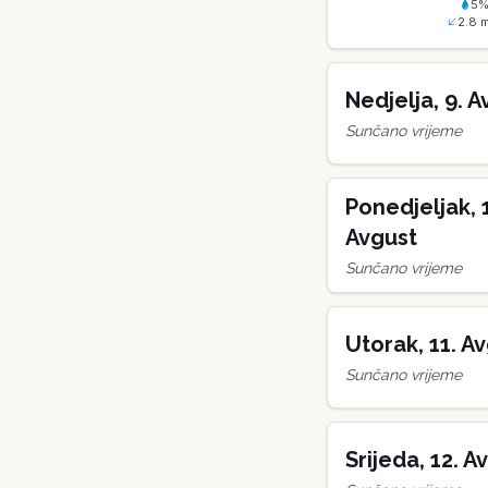
5
2.8
m
Nedjelja
,
9
.
A
Sunčano vrijeme
Ponedjeljak
,
Avgust
Sunčano vrijeme
Utorak
,
11
.
Av
Sunčano vrijeme
Srijeda
,
12
.
Av