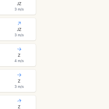
JZ
3
m/s
JZ
3
m/s
Z
4
m/s
Z
3
m/s
Z