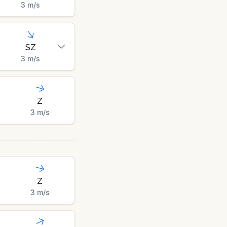
3
m/s
SZ
3
m/s
Z
3
m/s
Z
3
m/s