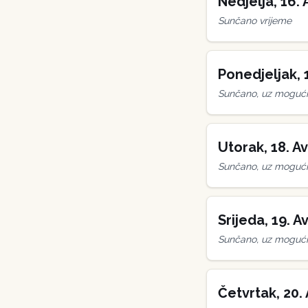
Nedjelja
,
16
.
Sunčano vrijeme
Ponedjeljak
,
Sunčano, uz mogućn
Utorak
,
18
.
Av
Sunčano, uz mogućn
Srijeda
,
19
.
Av
Sunčano, uz mogućn
Četvrtak
,
20
.