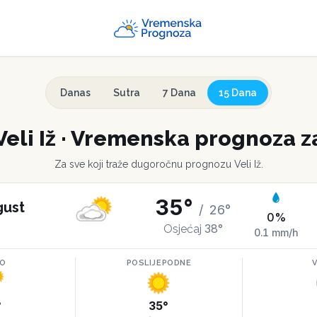
Danas
Sutra
7 Dana
15 Dana
Veli Iž
·
Vremenska prognoza za
Za sve koji traže dugoročnu prognozu
Veli Iž
.
35
°
gust
/
26
°
0
%
38
°
Osjećaj
0.1
mm/h
RO
POSLIJEPODNE
°
35
°