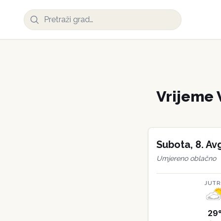
Vrijeme
Subota
,
8
.
Av
Umjereno oblačno
JUT
29