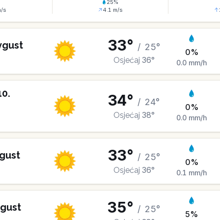
%
25
%
/s
4.1
m/s
33
°
vgust
/
25
°
0
%
36
°
Osjećaj
0.0
mm/h
10
.
34
°
/
24
°
0
%
38
°
Osjećaj
0.0
mm/h
33
°
gust
/
25
°
0
%
36
°
Osjećaj
0.1
mm/h
35
°
gust
/
25
°
5
%