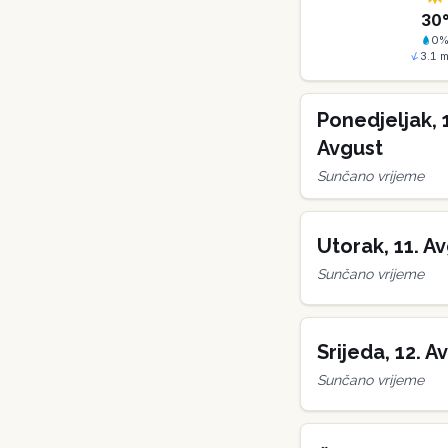
30
0
3.1
m
Ponedjeljak
,
Avgust
Sunčano vrijeme
Utorak
,
11
.
Av
Sunčano vrijeme
Srijeda
,
12
.
Av
Sunčano vrijeme