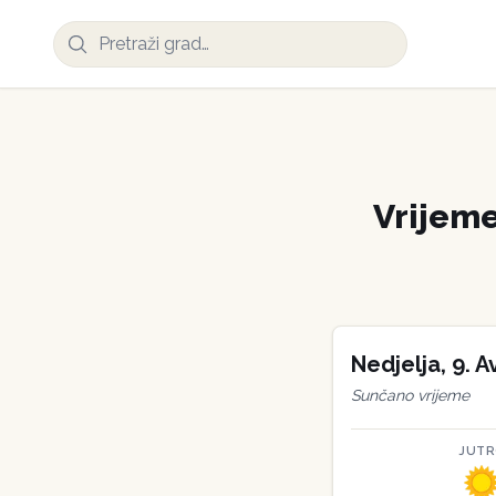
Vrijem
Nedjelja
,
9
.
A
Sunčano vrijeme
JUT