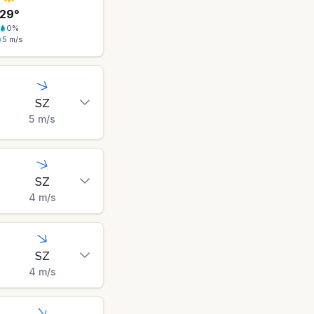
29
°
0
%
5
m/s
SZ
5
m/s
SZ
4
m/s
SZ
4
m/s