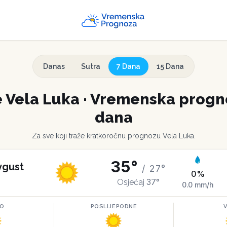
Danas
Sutra
7 Dana
15 Dana
e
Vela Luka
·
Vremenska progno
dana
Za sve koji traže kratkoročnu prognozu
Vela Luka
.
35
°
vgust
/
27
°
0
%
37
°
Osjećaj
0.0
mm/h
RO
POSLIJEPODNE