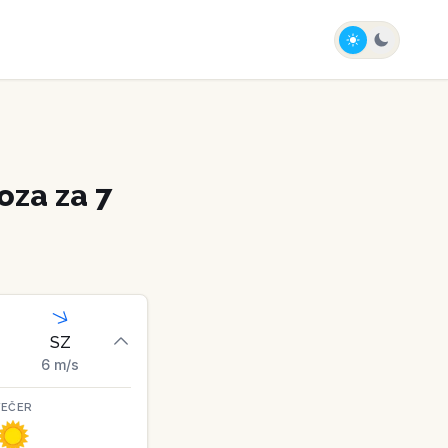
za za 7
SZ
6
m/s
VEČER