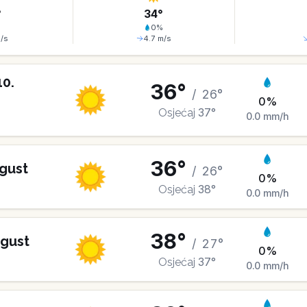
°
34
°
%
0
%
/s
4.7
m/s
10
.
36
°
/
26
°
0
%
37
°
Osjećaj
0.0
mm/h
36
°
gust
/
26
°
0
%
38
°
Osjećaj
0.0
mm/h
38
°
gust
/
27
°
0
%
37
°
Osjećaj
0.0
mm/h