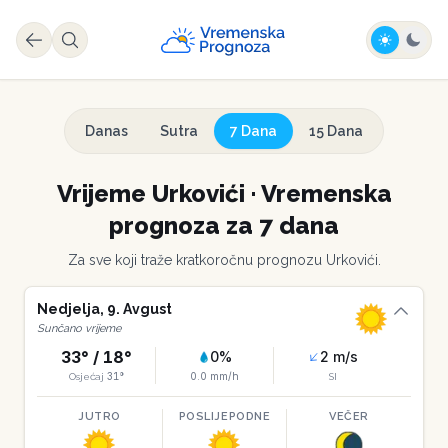
Danas
Sutra
7 Dana
15 Dana
Vrijeme
Urkovići
·
Vremenska
prognoza za 7 dana
Za sve koji traže kratkoročnu prognozu
Urkovići
.
Nedjelja
,
9
.
Avgust
Sunčano vrijeme
33
° /
18
°
0
%
2
m/s
31
°
0.0
mm/h
Osjećaj
SI
JUTRO
POSLIJEPODNE
VEČER