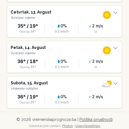
Četvrtak
,
13
.
Avgust
Sunčano vrijeme
35
° /
19
°
0
%
2
m/s
34
°
0.2
mm/h
Osjećaj
SI
Petak
,
14
.
Avgust
Sunčano vrijeme
36
° /
18
°
0
%
2
m/s
35
°
0.1
mm/h
Osjećaj
SI
Subota
,
15
.
Avgust
Umjereno oblačno
36
° /
19
°
0
%
2
m/s
35
°
0.1
mm/h
Osjećaj
I
©
2026
vremenskaprognoza.ba |
Politika privatnosti
Geolokacijski podaci:
Photon
i
OpenStreetMap