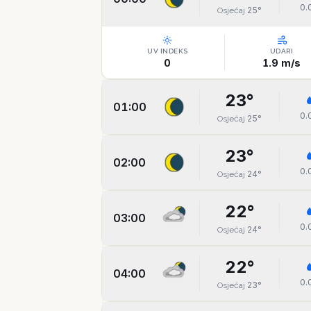
0.
25
°
Osjećaj
UV INDEKS
UDARI
0
1.9
m/s
23
°
01:00
0.
25
°
Osjećaj
23
°
02:00
0.
24
°
Osjećaj
22
°
03:00
0.
24
°
Osjećaj
22
°
04:00
0.
23
°
Osjećaj