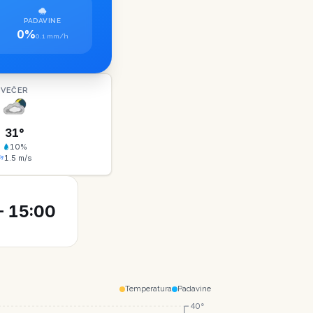
PADAVINE
0%
0.1 mm/h
VEČER
31
°
10
%
1.5
m/s
 15:00
Temperatura
Padavine
40°