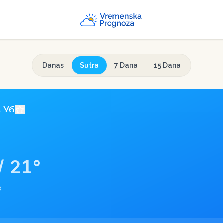
Danas
Sutra
7 Dana
15 Dana
a
Уб
/
21
°
o