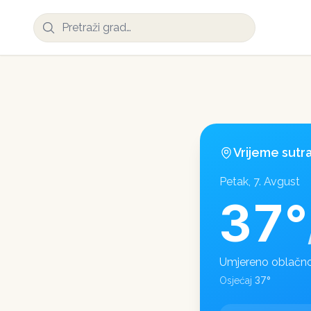
Vrijeme sutr
Petak, 7. Avgust
37
°
Umjereno oblačn
37
°
Osjećaj