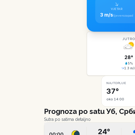
VJETAR
3 m/s
Sjeverozapad
JUTR
28
°
5
%
1.3
m/
NAJTOPLIJE
37°
oko 14:00
Prognoza po satu
Уб, Срб
Sutra po satima detaljno
24
°
00:00