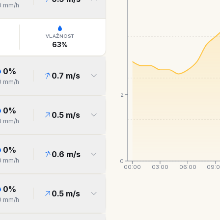
0
mm/h
VLAŽNOST
63
%
0
%
0.7
m/s
0
mm/h
2
0
%
0.5
m/s
0
mm/h
0
%
0.6
m/s
0
mm/h
0
00:00
03:00
06:00
09:
0
%
0.5
m/s
0
mm/h