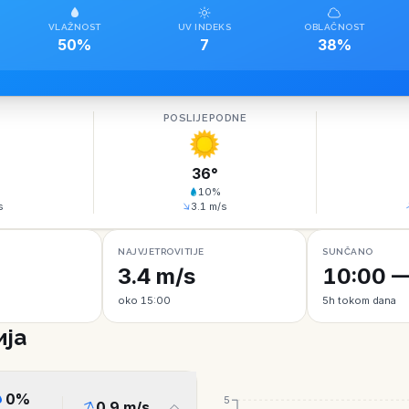
VLAŽNOST
UV INDEKS
OBLAČNOST
50%
7
38%
O
POSLIJEPODNE
36
°
10
%
s
3.1
m/s
NAJVJETROVITIJE
SUNČANO
3.4 m/s
10:00 —
oko 15:00
5h tokom dana
ија
0
%
5
0.9
m/s