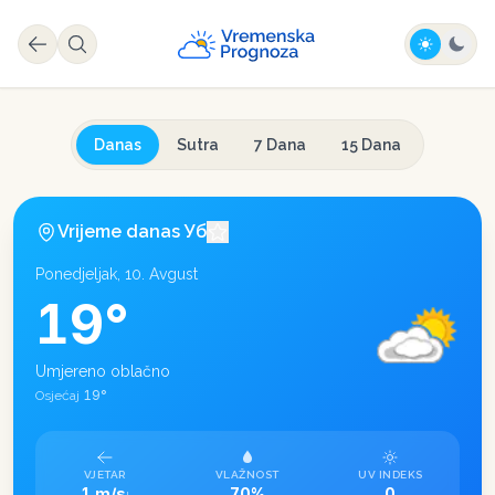
Danas
Sutra
7 Dana
15 Dana
Vrijeme danas
Уб
Ponedjeljak, 10. Avgust
19
°
Umjereno oblačno
19
°
Osjećaj
VJETAR
VLAŽNOST
UV INDEKS
1 m/s
70%
0