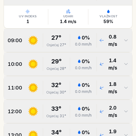
UV INDEKS
UDARI
VLAŽNOST
1
1.4
m/s
59
%
0.8
27
°
0
%
09:00
m/s
0.0
mm/h
27
°
Osjećaj
1.4
29
°
0
%
10:00
m/s
0.0
mm/h
28
°
Osjećaj
1.8
32
°
0
%
11:00
m/s
0.0
mm/h
30
°
Osjećaj
2.0
33
°
0
%
12:00
m/s
0.0
mm/h
31
°
Osjećaj
1.9
34
°
0
%
13:00