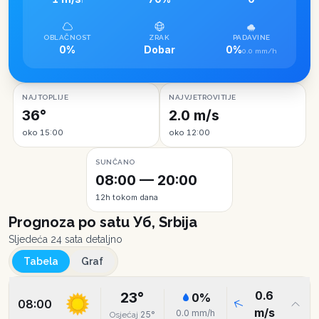
I
OBLAČNOST
ZRAK
PADAVINE
0%
Dobar
0%
0.0 mm/h
NAJTOPLIJE
NAJVJETROVITIJE
36°
2.0 m/s
oko 15:00
oko 12:00
SUNČANO
08:00 — 20:00
12h tokom dana
Prognoza po satu
Уб, Srbija
Sljedeća 24 sata detaljno
Tabela
Graf
0.6
23
°
0
%
08:00
m/s
0.0
mm/h
25
°
Osjećaj