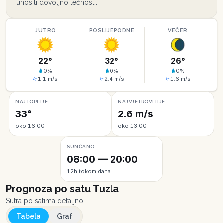
unositi dovoljno tečnosti.
JUTRO
POSLIJEPODNE
VEČER
22
°
32
°
26
°
0
%
0
%
0
%
1.1
m/s
2.4
m/s
1.6
m/s
NAJTOPLIJE
NAJVJETROVITIJE
33°
2.6 m/s
oko 16:00
oko 13:00
SUNČANO
08:00 — 20:00
12h tokom dana
Prognoza po satu
Tuzla
Sutra po satima detaljno
Tabela
Graf