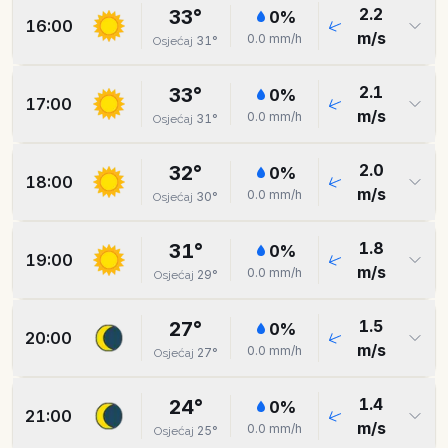
2.2
33
°
0
%
16:00
m/s
0.0
mm/h
31
°
Osjećaj
2.1
33
°
0
%
17:00
m/s
0.0
mm/h
31
°
Osjećaj
2.0
32
°
0
%
18:00
m/s
0.0
mm/h
30
°
Osjećaj
1.8
31
°
0
%
19:00
m/s
0.0
mm/h
29
°
Osjećaj
1.5
27
°
0
%
20:00
m/s
0.0
mm/h
27
°
Osjećaj
1.4
24
°
0
%
21:00
m/s
0.0
mm/h
25
°
Osjećaj