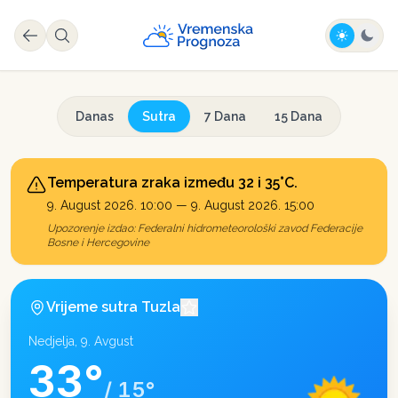
Danas
Sutra
7 Dana
15 Dana
Temperatura zraka između 32 i 35°C.
9. August 2026. 10:00
—
9. August 2026. 15:00
Upozorenje izdao:
Federalni hidrometeorološki zavod Federacije
Bosne i Hercegovine
Vrijeme sutra
Tuzla
Nedjelja, 9. Avgust
33
°
/
15
°