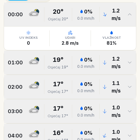
1.2
20
°
0
%
00:00
m/s
0.0
mm/h
20
°
Osjećaj
UV INDEKS
UDARI
VLAŽNOST
0
2.8
m/s
81
%
1.2
19
°
0
%
01:00
m/s
0.0
mm/h
19
°
Osjećaj
1.1
17
°
0
%
02:00
m/s
0.0
mm/h
17
°
Osjećaj
1.0
17
°
0
%
03:00
m/s
0.0
mm/h
17
°
Osjećaj
1.0
16
°
0
%
04:00
m/s
0.0
mm/h