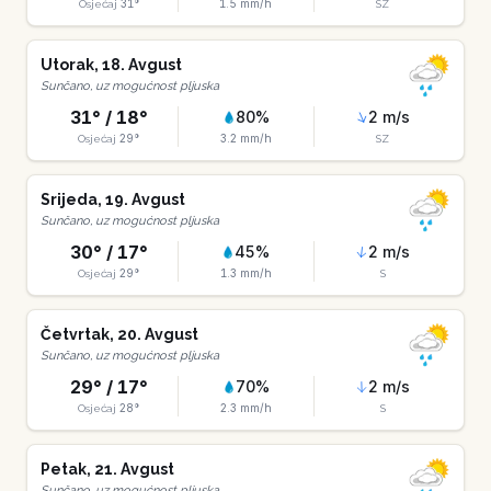
31
°
1.5
mm/h
Osjećaj
SZ
Utorak
,
18
.
Avgust
Sunčano, uz mogućnost pljuska
31
° /
18
°
80
%
2
m/s
29
°
3.2
mm/h
Osjećaj
SZ
Srijeda
,
19
.
Avgust
Sunčano, uz mogućnost pljuska
30
° /
17
°
45
%
2
m/s
29
°
1.3
mm/h
Osjećaj
S
Četvrtak
,
20
.
Avgust
Sunčano, uz mogućnost pljuska
29
° /
17
°
70
%
2
m/s
28
°
2.3
mm/h
Osjećaj
S
Petak
,
21
.
Avgust
Sunčano, uz mogućnost pljuska