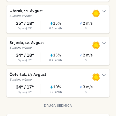
Utorak
,
11
.
Avgust
Sunčano vrijeme
35
° /
18
°
15
%
2
m/s
33
°
0.5
mm/h
Osjećaj
SI
Srijeda
,
12
.
Avgust
Sunčano vrijeme
34
° /
18
°
15
%
2
m/s
32
°
0.4
mm/h
Osjećaj
SI
Četvrtak
,
13
.
Avgust
Sunčano vrijeme
34
° /
17
°
10
%
3
m/s
32
°
0.3
mm/h
Osjećaj
SI
DRUGA SEDMICA