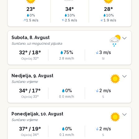
23
°
34
°
28
°
0
%
10
%
10
%
1.5
m/s
2.5
m/s
1.9
m/s
Subota
,
8
.
Avgust
Sunčano, uz mogućnost pljuska
32
° /
18
°
75
%
3
m/s
32
°
2.8
mm/h
Osjećaj
SI
Nedjelja
,
9
.
Avgust
Sunčano vrijeme
34
° /
17
°
0
%
2
m/s
33
°
0.0
mm/h
Osjećaj
S
Ponedjeljak
,
10
.
Avgust
Sunčano vrijeme
37
° /
19
°
0
%
2
m/s
34
°
0.1
mm/h
Osjećaj
S