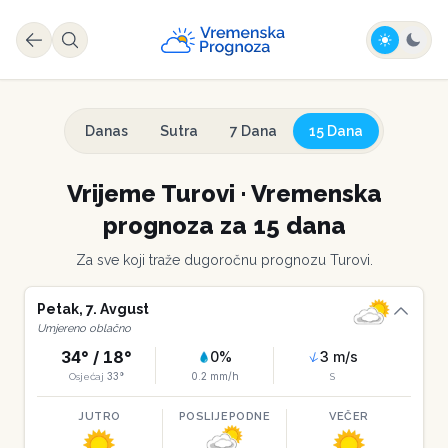
Danas
Sutra
7 Dana
15 Dana
Vrijeme
Turovi
·
Vremenska
prognoza za 15 dana
Za sve koji traže dugoročnu prognozu
Turovi
.
Petak
,
7
.
Avgust
Umjereno oblačno
34
° /
18
°
0
%
3
m/s
33
°
0.2
mm/h
Osjećaj
S
JUTRO
POSLIJEPODNE
VEČER