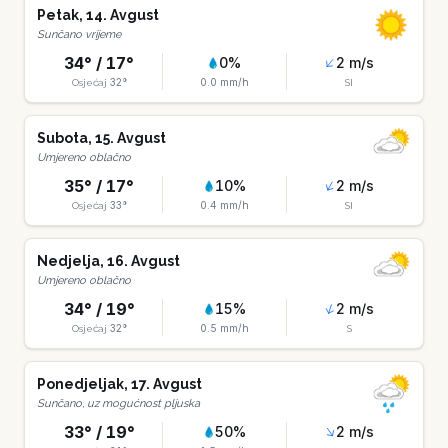
Petak
,
14
.
Avgust
Sunčano vrijeme
34
° /
17
°
0
%
2
m/s
32
°
0.0
mm/h
Osjećaj
SI
Subota
,
15
.
Avgust
Umjereno oblačno
35
° /
17
°
10
%
2
m/s
33
°
0.4
mm/h
Osjećaj
SI
Nedjelja
,
16
.
Avgust
Umjereno oblačno
34
° /
19
°
15
%
2
m/s
32
°
0.5
mm/h
Osjećaj
S
Ponedjeljak
,
17
.
Avgust
Sunčano, uz mogućnost pljuska
33
° /
19
°
50
%
2
m/s