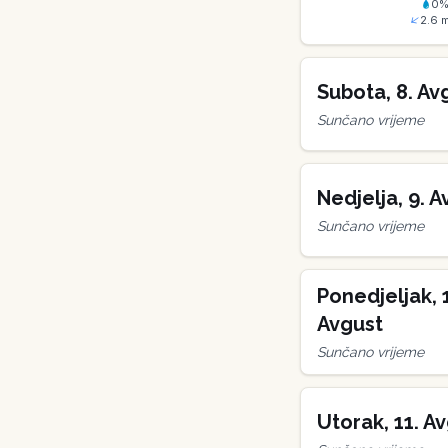
0
2.6
m
Subota
,
8
.
Av
Sunčano vrijeme
Nedjelja
,
9
.
A
Sunčano vrijeme
Ponedjeljak
,
Avgust
Sunčano vrijeme
Utorak
,
11
.
Av