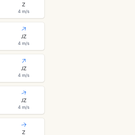
Z
4
m/s
JZ
4
m/s
JZ
4
m/s
JZ
4
m/s
Z