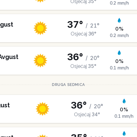
35
°
Osjećaj
0.2
mm/h
37
°
gust
/
21
°
0
%
36
°
Osjećaj
0.2
mm/h
36
°
Avgust
/
20
°
0
%
35
°
Osjećaj
0.1
mm/h
DRUGA SEDMICA
36
°
ust
/
20
°
0
%
34
°
Osjećaj
0.1
mm/h