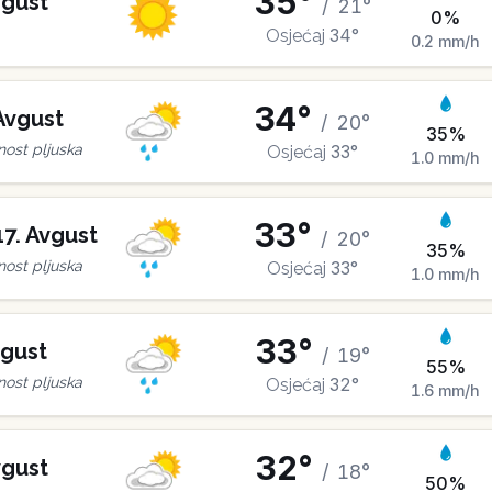
35
°
gust
/
21
°
0
%
34
°
Osjećaj
0.2
mm/h
34
°
Avgust
/
20
°
35
%
33
°
ost pljuska
Osjećaj
1.0
mm/h
33
°
17
.
Avgust
/
20
°
35
%
33
°
ost pljuska
Osjećaj
1.0
mm/h
33
°
gust
/
19
°
55
%
32
°
ost pljuska
Osjećaj
1.6
mm/h
32
°
gust
/
18
°
50
%