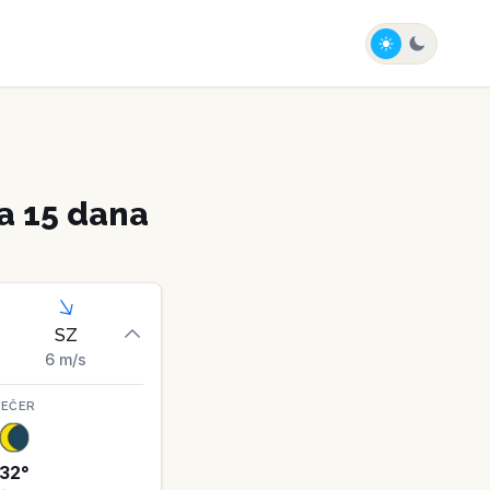
a 15 dana
SZ
6
m/s
VEČER
32
°