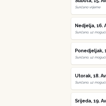
Subota
,
15
.
Av
Sunčano vrijeme
Nedjelja
,
16
.
Sunčano, uz mogućn
Ponedjeljak
,
Sunčano, uz mogućn
Utorak
,
18
.
Av
Sunčano, uz mogućn
Srijeda
,
19
.
Av