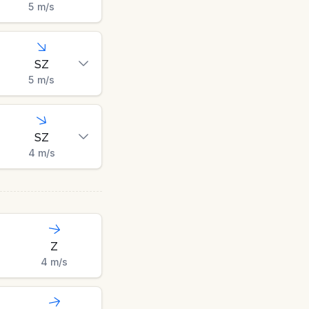
5
m/s
SZ
5
m/s
SZ
4
m/s
Z
4
m/s