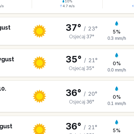
%
10
%
/s
4.7
m/s
37
°
gust
/
23
°
5
%
37
°
Osjećaj
0.3
mm/h
35
°
vgust
/
21
°
0
%
35
°
Osjećaj
0.0
mm/h
10
.
36
°
/
20
°
0
%
36
°
Osjećaj
0.1
mm/h
36
°
gust
/
21
°
5
%