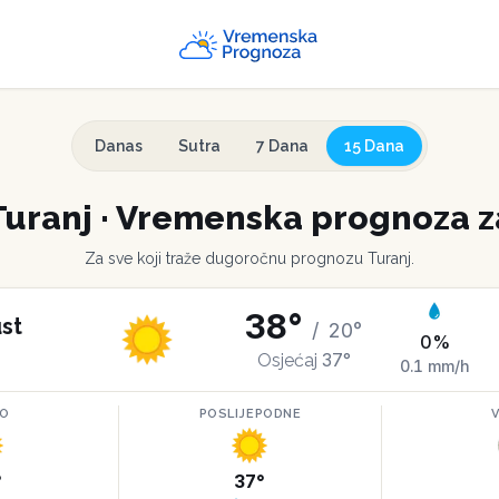
Danas
Sutra
7 Dana
15 Dana
Turanj
·
Vremenska prognoza z
Za sve koji traže dugoročnu prognozu
Turanj
.
38
°
st
/
20
°
0
%
37
°
Osjećaj
0.1
mm/h
RO
POSLIJEPODNE
°
37
°