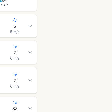
0
%
4
m/s
S
5
m/s
Z
6
m/s
Z
6
m/s
SZ