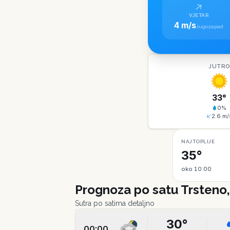
VJETAR
4 m/s
Jugozapad
JUTR
33
°
0
%
2.6
m/
NAJTOPLIJE
35°
oko 10:00
Prognoza po satu
Trsteno
Sutra po satima detaljno
30
°
00:00