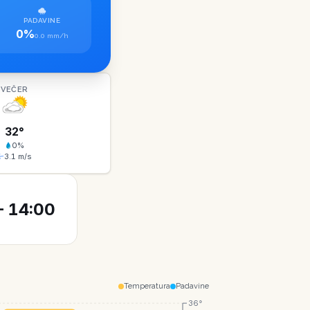
PADAVINE
0%
0.0 mm/h
VEČER
32
°
0
%
3.1
m/s
 14:00
Temperatura
Padavine
36°