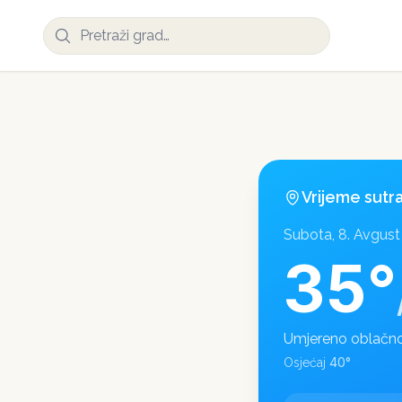
Vrijeme sutr
Subota, 8. Avgust
35
°
Umjereno oblačn
40
°
Osjećaj