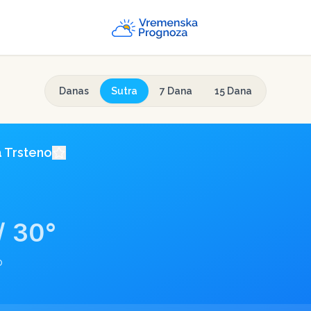
Danas
Sutra
7 Dana
15 Dana
a
Trsteno
/
30
°
o