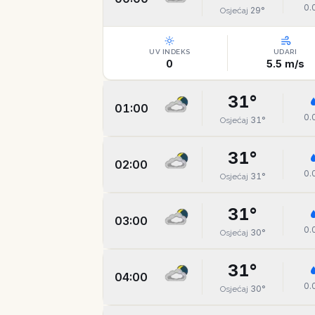
0.
29
°
Osjećaj
UV INDEKS
UDARI
0
5.5
m/s
31
°
01:00
0.
31
°
Osjećaj
31
°
02:00
0.
31
°
Osjećaj
31
°
03:00
0.
30
°
Osjećaj
31
°
04:00
0.
30
°
Osjećaj