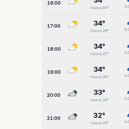
34
°
16:00
0.
40
°
Osjećaj
34
°
17:00
0.
39
°
Osjećaj
34
°
18:00
0.
37
°
Osjećaj
34
°
19:00
0.
36
°
Osjećaj
33
°
20:00
0.
34
°
Osjećaj
32
°
21:00
0.
33
°
Osjećaj