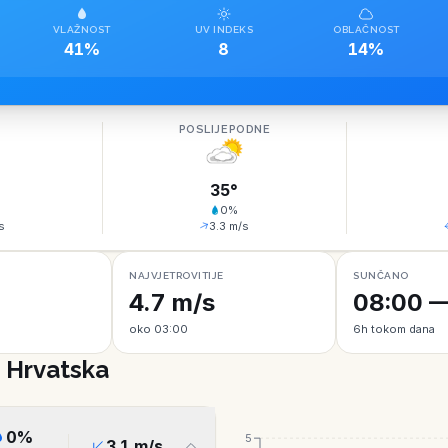
VLAŽNOST
UV INDEKS
OBLAČNOST
41%
8
14%
O
POSLIJEPODNE
35
°
0
%
s
3.3
m/s
NAJVJETROVITIJE
SUNČANO
4.7 m/s
08:00 —
oko 03:00
6h tokom dana
, Hrvatska
0
%
5
3.1
m/s