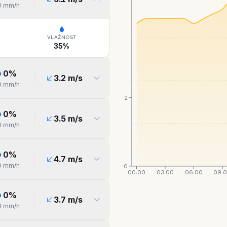
0
mm/h
VLAŽNOST
35
%
0
%
3.2
m/s
0
mm/h
2
0
%
3.5
m/s
0
mm/h
0
%
4.7
m/s
0
mm/h
0
00:00
03:00
06:00
09:
0
%
3.7
m/s
0
mm/h