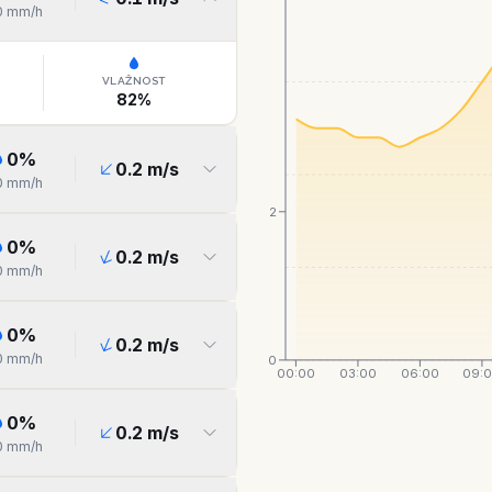
0
mm/h
VLAŽNOST
82
%
0
%
0.2
m/s
0
mm/h
2
0
%
0.2
m/s
0
mm/h
0
%
0.2
m/s
0
mm/h
0
00:00
03:00
06:00
09:
0
%
0.2
m/s
0
mm/h