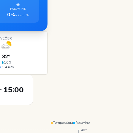
PADAVINE
0%
0.1 mm/h
VEČER
32
°
10
%
1.4
m/s
 15:00
Temperatura
Padavine
40°