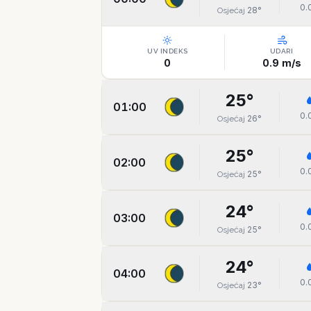
0.
28
°
Osjećaj
UV INDEKS
UDARI
0
0.9
m/s
25
°
01:00
0.
26
°
Osjećaj
25
°
02:00
0.
25
°
Osjećaj
24
°
03:00
0.
25
°
Osjećaj
24
°
04:00
0.
23
°
Osjećaj