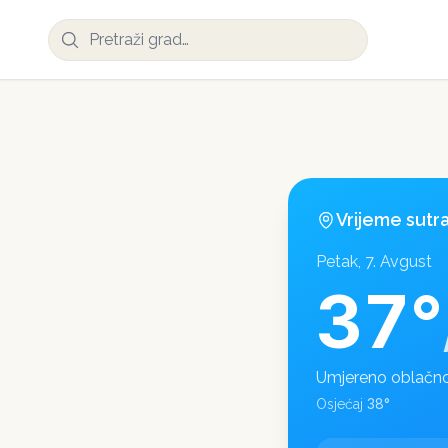
Vrijeme sutr
Petak, 7. Avgust
37
°
Umjereno oblačn
38
°
Osjećaj