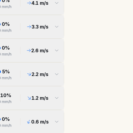
0
%
4.1
m/s
0
mm/h
0
%
3.3
m/s
0
mm/h
0
%
2.6
m/s
0
mm/h
5
%
2.2
m/s
0
mm/h
10
%
1.2
m/s
0
mm/h
0
%
0.6
m/s
0
mm/h