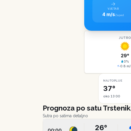
VJETAR
4 m/s
Zapad
JUTR
29
°
0
%
0.8
m/
NAJTOPLIJE
37°
oko 13:00
Prognoza po satu
Trstenik
Sutra po satima detaljno
26
°
00:00