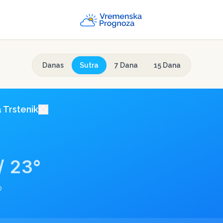
Danas
Sutra
7 Dana
15 Dana
a
Trstenik
/
23
°
o