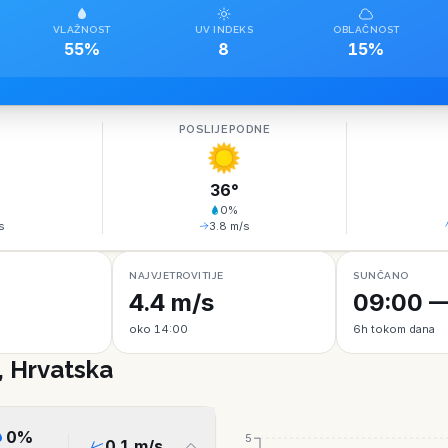
VLAŽNOST
UV INDEKS
OBLAČNOST
55%
8
15%
O
POSLIJEPODNE
36
°
0
%
s
3.8
m/s
NAJVJETROVITIJE
SUNČANO
4.4 m/s
09:00 —
oko 14:00
6h tokom dana
, Hrvatska
0
%
5
0.1
m/s