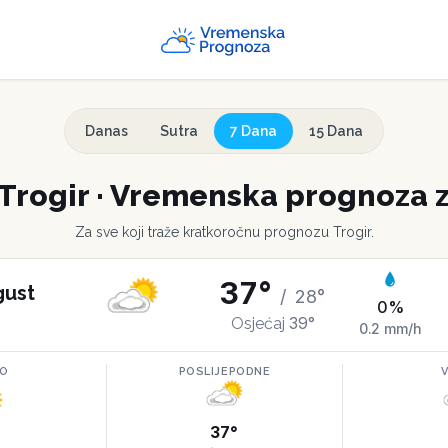
Danas
Sutra
7 Dana
15 Dana
Trogir
·
Vremenska prognoza z
Za sve koji traže kratkoročnu prognozu
Trogir
.
37
°
gust
/
28
°
0
%
39
°
Osjećaj
0.2
mm/h
RO
POSLIJEPODNE
°
37
°