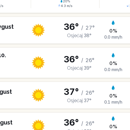
%
20
%
/s
4.3
m/s
36
°
vgust
/
27
°
0
%
38
°
Osjećaj
0.0
mm/h
10
.
36
°
/
26
°
0
%
39
°
Osjećaj
0.0
mm/h
37
°
gust
/
26
°
0
%
37
°
Osjećaj
0.1
mm/h
36
°
gust
/
26
°
0
%