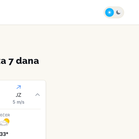
a 7 dana
JZ
5
m/s
VEČER
33
°