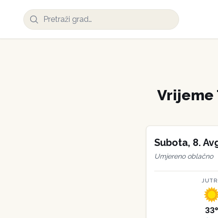
Vrijeme
Subota
,
8
.
Av
Umjereno oblačno
JUT
33