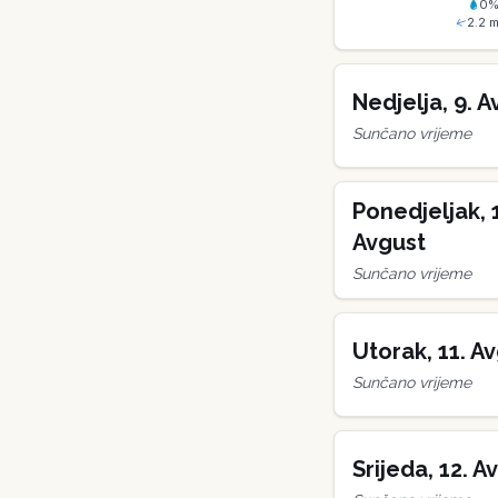
0
2.2
m
Nedjelja
,
9
.
A
Sunčano vrijeme
Ponedjeljak
,
Avgust
Sunčano vrijeme
Utorak
,
11
.
Av
Sunčano vrijeme
Srijeda
,
12
.
Av