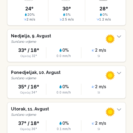
24
°
30
°
28
°
20
%
5
%
0
%
2
m/s
2.5
m/s
1.2
m/s
Nedjelja
,
9
.
Avgust
Sunčano vrijeme
33
° /
18
°
0
%
2
m/s
32
°
0.0
mm/h
Osjećaj
SI
Ponedjeljak
,
10
.
Avgust
Sunčano vrijeme
35
° /
16
°
0
%
2
m/s
34
°
0.0
mm/h
Osjećaj
SI
Utorak
,
11
.
Avgust
Sunčano vrijeme
37
° /
18
°
0
%
2
m/s
36
°
0.1
mm/h
Osjećaj
SI