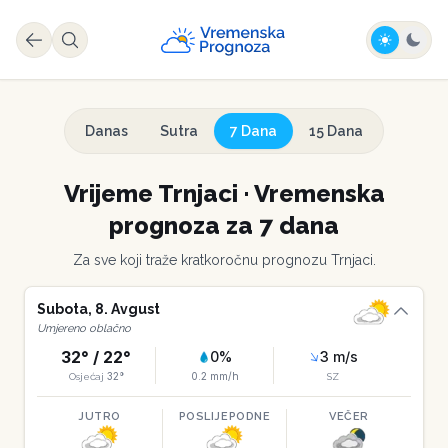
Danas
Sutra
7 Dana
15 Dana
Vrijeme
Trnjaci
·
Vremenska
prognoza za 7 dana
Za sve koji traže kratkoročnu prognozu
Trnjaci
.
Subota
,
8
.
Avgust
Umjereno oblačno
32
° /
22
°
0
%
3
m/s
32
°
0.2
mm/h
Osjećaj
SZ
JUTRO
POSLIJEPODNE
VEČER