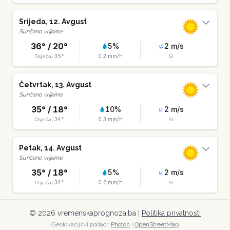
Srijeda
,
12
.
Avgust
Sunčano vrijeme
36
° /
20
°
5
%
2
m/s
35
°
0.2
mm/h
Osjećaj
SI
Četvrtak
,
13
.
Avgust
Sunčano vrijeme
35
° /
18
°
10
%
2
m/s
34
°
0.3
mm/h
Osjećaj
SI
Petak
,
14
.
Avgust
Sunčano vrijeme
35
° /
18
°
5
%
2
m/s
34
°
0.2
mm/h
Osjećaj
SI
©
2026
vremenskaprognoza.ba |
Politika privatnosti
Geolokacijski podaci:
Photon
i
OpenStreetMap