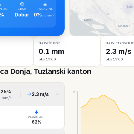
NOST
ZRAK
PADAVINE
5%
Dobar
0%
0.0 mm/h
NAJVIŠE KIŠE
NAJVJETROVITIJE
0.1 mm
2.3 m/s
oko 13:00
oko 13:00
ca Donja, Tuzlanski kanton
25
%
5
2.3
m/s
1
mm/h
VLAŽNOST
62
%