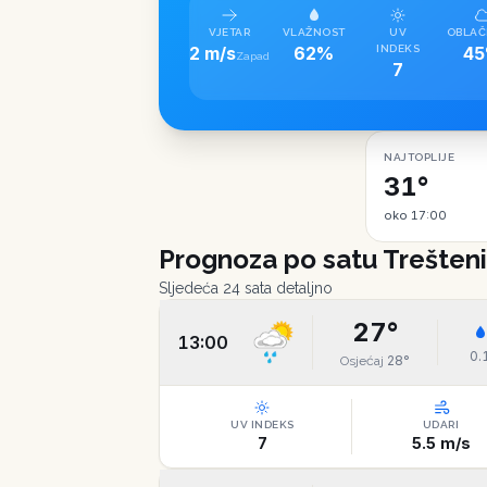
VJETAR
VLAŽNOST
UV
OBLAČ
2 m/s
62%
INDEKS
4
Zapad
7
NAJTOPLIJE
31°
oko 17:00
Prognoza po satu
Trešteni
Sljedeća 24 sata detaljno
27
°
13:00
0.
28
°
Osjećaj
UV INDEKS
UDARI
7
5.5
m/s