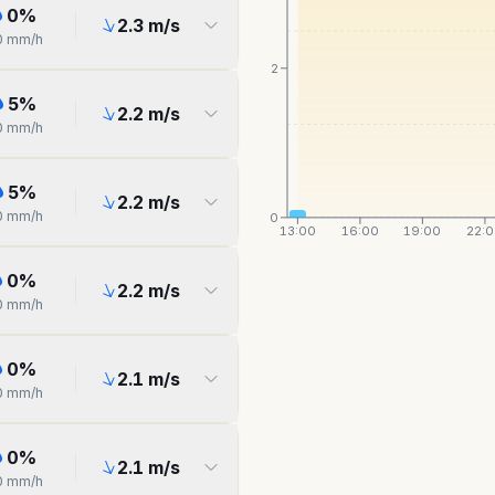
0
%
2.3
m/s
0
mm/h
2
5
%
2.2
m/s
0
mm/h
5
%
2.2
m/s
0
mm/h
0
13:00
16:00
19:00
22:
0
%
2.2
m/s
0
mm/h
0
%
2.1
m/s
0
mm/h
0
%
2.1
m/s
0
mm/h