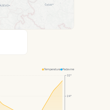
Leaflet
|
© CartoDB
Temperatura
Padavine
32°
24°