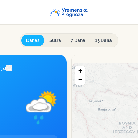
Danas
Sutra
7 Dana
15 Dana
nja
+
−