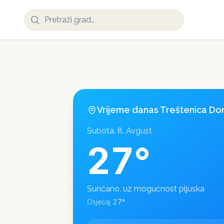
Vrijeme danas
Treštenica Do
Subota, 8. Avgust
27
°
Sunčano, uz mogućnost pljuska
27
°
Osjećaj