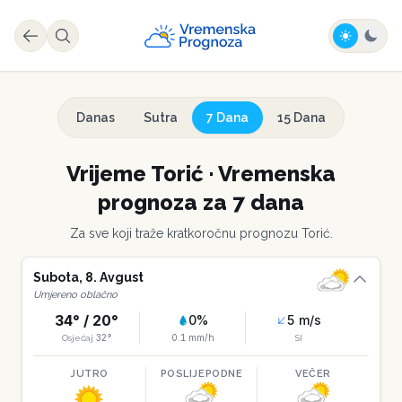
Danas
Sutra
7 Dana
15 Dana
Vrijeme
Torić
·
Vremenska
prognoza za 7 dana
Za sve koji traže kratkoročnu prognozu
Torić
.
Subota
,
8
.
Avgust
Umjereno oblačno
34
° /
20
°
0
%
5
m/s
32
°
0.1
mm/h
Osjećaj
SI
JUTRO
POSLIJEPODNE
VEČER