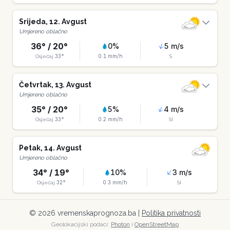
Srijeda
,
12
.
Avgust
Umjereno oblačno
36
° /
20
°
0
%
5
m/s
33
°
0.1
mm/h
Osjećaj
S
Četvrtak
,
13
.
Avgust
Umjereno oblačno
35
° /
20
°
5
%
4
m/s
33
°
0.2
mm/h
Osjećaj
SI
Petak
,
14
.
Avgust
Umjereno oblačno
34
° /
19
°
10
%
3
m/s
32
°
0.3
mm/h
Osjećaj
SI
©
2026
vremenskaprognoza.ba |
Politika privatnosti
Geolokacijski podaci:
Photon
i
OpenStreetMap