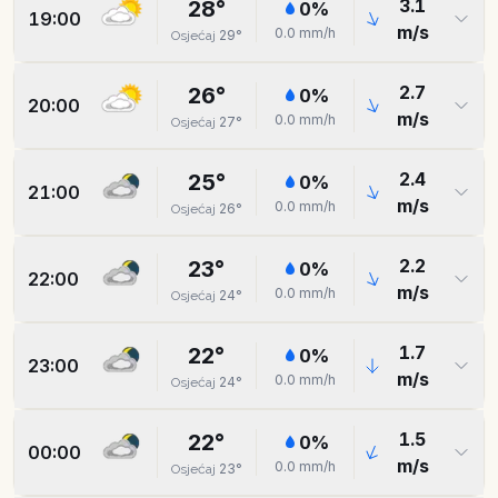
3.1
28
°
0
%
19:00
m/s
0.0
mm/h
29
°
Osjećaj
2.7
26
°
0
%
20:00
m/s
0.0
mm/h
27
°
Osjećaj
2.4
25
°
0
%
21:00
m/s
0.0
mm/h
26
°
Osjećaj
2.2
23
°
0
%
22:00
m/s
0.0
mm/h
24
°
Osjećaj
1.7
22
°
0
%
23:00
m/s
0.0
mm/h
24
°
Osjećaj
1.5
22
°
0
%
00:00
m/s
0.0
mm/h
23
°
Osjećaj