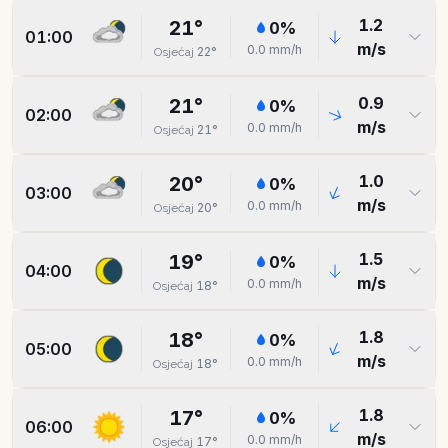
1.2
21
°
0
%
01:00
m/s
0.0
mm/h
22
°
Osjećaj
0.9
21
°
0
%
02:00
m/s
0.0
mm/h
21
°
Osjećaj
1.0
20
°
0
%
03:00
m/s
0.0
mm/h
20
°
Osjećaj
1.5
19
°
0
%
04:00
m/s
0.0
mm/h
18
°
Osjećaj
1.8
18
°
0
%
05:00
m/s
0.0
mm/h
18
°
Osjećaj
1.8
17
°
0
%
06:00
m/s
0.0
mm/h
17
°
Osjećaj