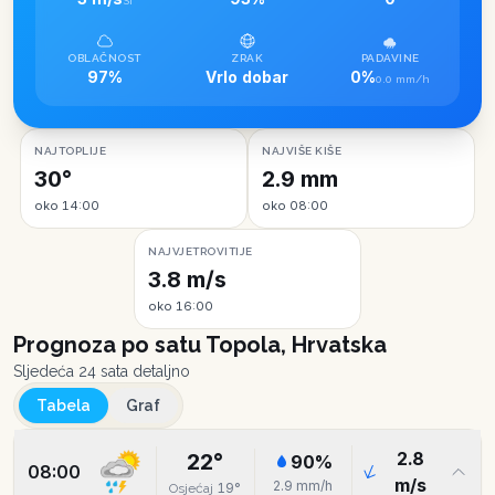
SI
OBLAČNOST
ZRAK
PADAVINE
97%
Vrlo dobar
0%
0.0 mm/h
NAJTOPLIJE
NAJVIŠE KIŠE
30°
2.9 mm
oko 14:00
oko 08:00
NAJVJETROVITIJE
3.8 m/s
oko 16:00
Prognoza po satu
Topola, Hrvatska
Sljedeća 24 sata detaljno
Tabela
Graf
2.8
22
°
90
%
08:00
m/s
2.9
mm/h
19
°
Osjećaj