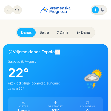
Danas
Sutra
7 Dana
15 Dana
Vrijeme danas
Topola
Subota, 8. Avgust
22
°
Rizik od oluje, ponekad sunčano
19
°
Osjećaj
VJETAR
VLAŽNOST
UV INDEKS
3 m/s
93%
0