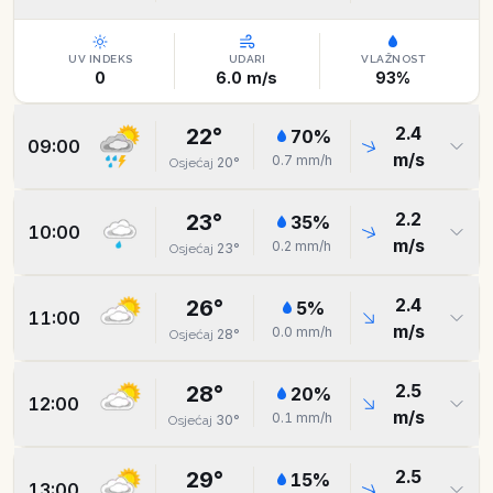
UV INDEKS
UDARI
VLAŽNOST
0
6.0
m/s
93
%
2.4
22
°
70
%
09:00
m/s
0.7
mm/h
20
°
Osjećaj
2.2
23
°
35
%
10:00
m/s
0.2
mm/h
23
°
Osjećaj
2.4
26
°
5
%
11:00
m/s
0.0
mm/h
28
°
Osjećaj
2.5
28
°
20
%
12:00
m/s
0.1
mm/h
30
°
Osjećaj
2.5
29
°
15
%
13:00