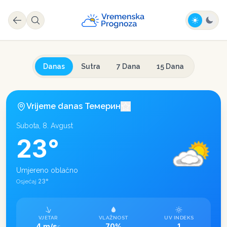
Danas
Sutra
7 Dana
15 Dana
Vrijeme danas
Темерин
Subota, 8. Avgust
23
°
Umjereno oblačno
23
°
Osjećaj
VJETAR
VLAŽNOST
UV INDEKS
4 m/s
70%
1