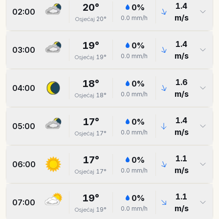
1.4
20
°
0
%
02:00
m/s
0.0
mm/h
20
°
Osjećaj
1.4
19
°
0
%
03:00
m/s
0.0
mm/h
19
°
Osjećaj
1.6
18
°
0
%
04:00
m/s
0.0
mm/h
18
°
Osjećaj
1.4
17
°
0
%
05:00
m/s
0.0
mm/h
17
°
Osjećaj
1.1
17
°
0
%
06:00
m/s
0.0
mm/h
17
°
Osjećaj
1.1
19
°
0
%
07:00
m/s
0.0
mm/h
19
°
Osjećaj