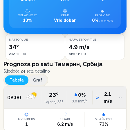
S
OBLAČNOST
ZRAK
PADAVINE
13%
Vrlo dobar
0%
0.0 mm/h
NAJTOPLIJE
NAJVJETROVITIJE
34°
4.9 m/s
oko 16:00
oko 18:00
Prognoza po satu
Темерин, Србија
Sljedeća 24 sata detaljno
Tabela
Graf
2.1
23
°
0
%
08:00
m/s
0.0
mm/h
23
°
Osjećaj
UV INDEKS
UDARI
VLAŽNOST
1
6.2
m/s
73
%