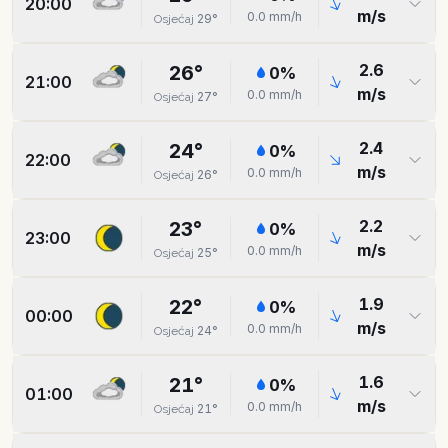
20:00
m/s
0.0
mm/h
29
°
Osjećaj
2.6
26
°
0
%
21:00
m/s
0.0
mm/h
27
°
Osjećaj
2.4
24
°
0
%
22:00
m/s
0.0
mm/h
26
°
Osjećaj
2.2
23
°
0
%
23:00
m/s
0.0
mm/h
25
°
Osjećaj
1.9
22
°
0
%
00:00
m/s
0.0
mm/h
24
°
Osjećaj
1.6
21
°
0
%
01:00
m/s
0.0
mm/h
21
°
Osjećaj