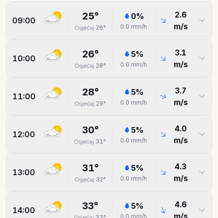
2.6
25
°
0
%
09:00
m/s
0.0
mm/h
26
°
Osjećaj
3.1
26
°
5
%
10:00
m/s
0.0
mm/h
28
°
Osjećaj
3.7
28
°
5
%
11:00
m/s
0.0
mm/h
29
°
Osjećaj
4.0
30
°
5
%
12:00
m/s
0.0
mm/h
31
°
Osjećaj
4.3
31
°
5
%
13:00
m/s
0.0
mm/h
32
°
Osjećaj
4.6
33
°
5
%
14:00
m/s
0.0
mm/h
33
°
Osjećaj